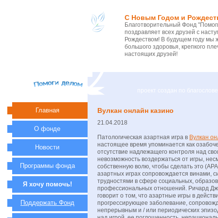
С Новым Годом и Рождест
Благотворительный Фонд "Помоги
поздравляет всех друзей с нас
Рождеством! В будущем году мы 
большого здоровья, крепкого пле
настоящих друзей!
проект создан по благосло
Главная
Вулкан онлайн казино
21.04.2018
О фонде
Патологическая азартная игра в
Вулкан он
настоящее время упоминается как озабоче
Новости
отсутствие надлежащего контроля над св
невозможность воздержаться от игры, нес
Программы фонда
собственную волю, чтобы сделать это (APA
азартных играх сопровождается винами, 
трудностями в сфере социальных, образо
Я хочу помочь!
профессиональных отношений. Ричард Дж 
говорит о том, что азартные игры в дейст
Поддержать Фонд
прогрессирующее заболевание, сопрово
непрерывным и / или периодических эпизо
над игрой, ее поглощенность, нерационал