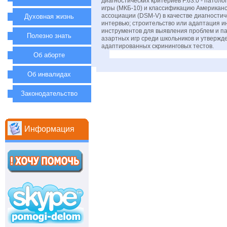
диагностических критериев F.63.0 - патол
игры (МКБ-10) и классификацию Американ
ассоциации (DSM-V) в качестве диагностич
Духовная жизнь
интервью; строительство или адаптация 
инструментов для выявления проблем и па
Полезно знать
азартных игр среди школьников и утвержд
адаптированных скрининговых тестов.
Об аборте
Об инвалидах
Законодательство
Информация