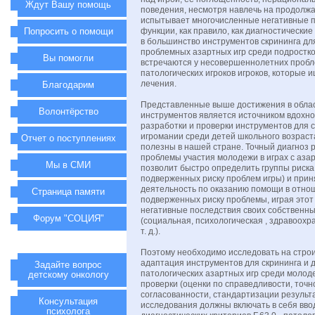
Ждут Вашу помощь
поведения, несмотря навлечь на продолж
испытывает многочисленные негативные п
Попросить о помощи
функции, как правило, как диагностически
в большинство инструментов скрининга дл
проблемных азартных игр среди подростко
Вы помогли
встречаются у несовершеннолетних проб
патологических игроков игроков, которые 
лечения.
Благодарим
Представленные выше достижения в обла
Волонтёрство
инструментов является источником вдохн
разработки и проверки инструментов для 
игромании среди детей школьного возраст
Отчет о поступлениях
полезны в нашей стране. Точный диагноз 
проблемы участия молодежи в играх с аза
Мы в СМИ
позволит быстро определить группы риска
подверженных риску проблем игры) и прин
деятельность по оказанию помощи в отно
Страница памяти
подверженных риску проблемы, играя этот
негативные последствия своих собственны
Форум "СОЦИЯ"
(социальная, психологическая , здравоохр
т. д.).
Поэтому необходимо исследовать на стро
адаптация инструментов для скрининга и 
Задайте вопрос
патологических азартных игр среди молоде
детскому онкологу
проверки (оценки по справедливости, точно
согласованности, стандартизации результа
Консультация
исследования должны включать в себя вво
психолога