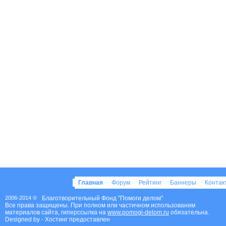
Главная
Форум
Рейтинг
Баннеры
Конта
2006-2014 ©
Благотворительный Фонд "Помоги делом"
Все права защищены. При полном или частичном использованим
материалов сайта, гиперссылка на
www.pomogi-delom.ru
обязательна.
Designed by
- Хостинг предоставлен