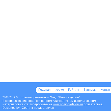
Главная
Форум
Рейтинг
Баннеры
Конта
2006-2014 ©
Благотворительный Фонд "Помоги делом"
Все права защищены. При полном или частичном использованим
материалов сайта, гиперссылка на
www.pomogi-delom.ru
обязательна.
Designed by
- Хостинг предоставлен