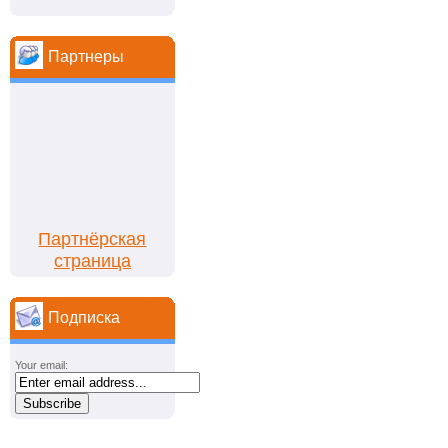
Партнеры
Партнёрская
страница
Подписка
Your email: