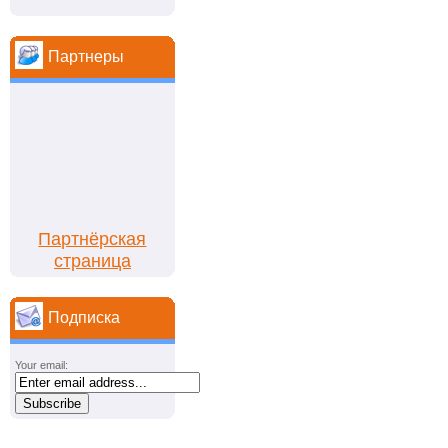
Партнеры
Партнёрская
страница
Подписка
Your email: