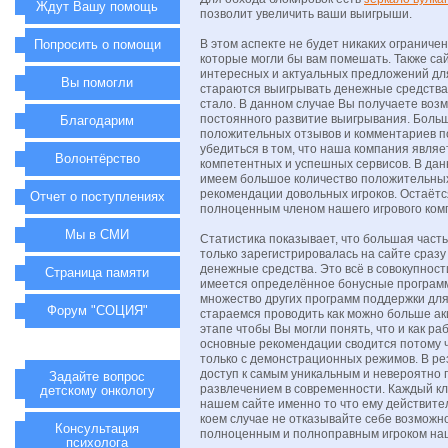
Ждут Вашу помощь
позволит увеличить ваши выигрыши.
Попросить о помощи
В этом аспекте не будет никаких ограниче
которые могли бы вам помешать. Также са
интересных и актуальных предложений для
Вы помогли
стараются выигрывать денежные средства 
стало. В данном случае Вы получаете воз
постоянного развитие выигрывания. Боль
Благодарим
положительных отзывов и комментариев п
убедиться в том, что наша компания являе
Волонтёрство
компетентных и успешных сервисов. В да
имеем большое количество положительных
рекомендации довольных игроков. Остаётс
Отчет о поступлениях
полноценным членом нашего игрового ком
Мы в СМИ
Статистика показывает, что большая часть
только зарегистрировалась на сайте сраз
денежные средства. Это всё в совокупност
Страница памяти
имеется определённое бонусные програм
множество других программ поддержки для
Форум "СОЦИЯ"
стараемся проводить как можно больше ак
этапе чтобы Вы могли понять, что и как ра
основные рекомендации сводится потому 
только с демонстрационных режимов. В ре
доступ к самым уникальным и невероятно
Задайте вопрос
развлечением в современности. Каждый кл
детскому онкологу
нашем сайте именно то что ему действител
коем случае не отказывайте себе возможн
Консультация
полноценным и полноправным игроком наш
психолога