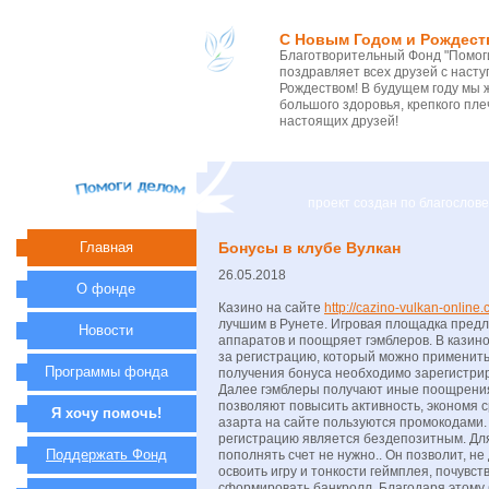
С Новым Годом и Рождест
Благотворительный Фонд "Помоги
поздравляет всех друзей с нас
Рождеством! В будущем году мы 
большого здоровья, крепкого пле
настоящих друзей!
проект создан по благосло
Главная
Бонусы в клубе Вулкан
26.05.2018
О фонде
Казино на сайте
http://cazino-vulkan-online
лучшим в Рунете. Игровая площадка предл
Новости
аппаратов и поощряет гэмблеров. В казин
за регистрацию, который можно применить 
Программы фонда
получения бонуса необходимо зарегистрир
Далее гэмблеры получают иные поощрени
позволяют повысить активность, экономя 
Я хочу помочь!
азарта на сайте пользуются промокодами.
регистрацию является бездепозитным. Для
Поддержать Фонд
пополнять счет не нужно.. Он позволит, не
освоить игру и тонкости геймплея, почувст
сформировать банкролл. Благодаря этому 