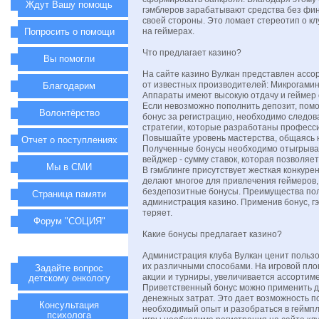
Ждут Вашу помощь
гэмблеров зарабатывают средства без фин
своей стороны. Это ломает стереотип о к
Попросить о помощи
на геймерах.
Что предлагает казино?
Вы помогли
На сайте казино Вулкан представлен ассо
от известных производителей: Микрогаминг
Благодарим
Аппараты имеют высокую отдачу и геймер 
Если невозможно пополнить депозит, помо
Волонтёрство
бонус за регистрацию, необходимо следо
стратегии, которые разработаны професс
Повышайте уровень мастерства, общаясь 
Отчет о поступлениях
Полученные бонусы необходимо отыгрыва
вейджер - сумму ставок, которая позволяе
Мы в СМИ
В гэмблинге присутствует жесткая конкуре
делают многое для привлечения геймеров,
бездепозитные бонусы. Преимущества по
Страница памяти
администрация казино. Применив бонус, гэ
теряет.
Форум "СОЦИЯ"
Какие бонусы предлагает казино?
Администрация клуба Вулкан ценит польз
их различными способами. На игровой пл
Задайте вопрос
акции и турниры, увеличивается ассортим
детскому онкологу
Приветственный бонус можно применить дл
денежных затрат. Это дает возможность п
Консультация
необходимый опыт и разобраться в геймпл
психолога