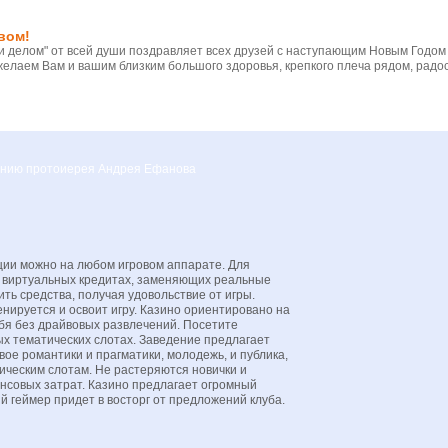
вом!
 делом" от всей души поздравляет всех друзей с наступающим Новым Годом
желаем Вам и вашим близким большого здоровья, крепкого плеча рядом, радос
вению протоиерея Андрея Ефанова
ации можно на любом игровом аппарате. Для
 виртуальных кредитах, заменяющих реальные
ить средства, получая удовольствие от игры.
нируется и освоит игру. Казино ориентировано на
ебя без драйвовых развлечений. Посетите
ых тематических слотах. Заведение предлагает
вое романтики и прагматики, молодежь, и публика,
ческим слотам. Не растеряются новички и
нсовых затрат. Казино предлагает огромный
 геймер придет в восторг от предложений клуба.