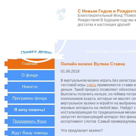
С Новым Годом и Рождест
Благотворительный Фонд "Помоги
Рождеством! В будущем году мы 
достатка и настоящих друзей!
проект создан по благосло
Главная
Онлайн казино Вулкан Ставка
01.06.2018
О фонде
В виртуальном казино играть без регистр
тестовой игры
здесь
применяются ставки в
Новости
деньги. Такой процесс позволяет обезопас
Выплаты получить нельзя, но геймер потре
Программы фонда
поклонников азарта, которые не маслят с
виртуальное казино и играйте на выбранн
игровые аппараты на любой вкус. Найдут с
Я хочу помочь!
ностальгирующая по традиционным механи
запустят интересующий аппарат без фина
Поддержать Фонд
ассортимент слотов. Самый привередливый
Что предлагает казино?
Ждут Вашу помощь