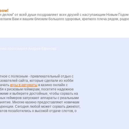
вом!
 делом" от всей души поздравляет всех друзей с наступающим Новым Годом
желаем Вам и вашим близким большого здоровья, крепкого плеча рядом, радос
вению протоиерея Андрея Ефанова
тное с полезным - привлекательный отдых с
ьзователей сайта, которые сделали из хобби
начать
игры в автоматы
в казино онлайн с
бя к рисковым геймерам, посетите надежное
ежиме и выберите достойные, чтобы сорвать на
ных геймеров запускают аппараты с реальными
анятие. Многие казино предоставляют новичкам
уренции. Сегодня любой может сорвать джекпот,
тов позаботились о высокой отдаче слотов, о