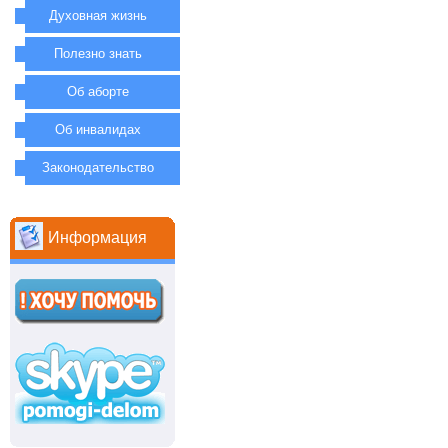
Духовная жизнь
Полезно знать
Об аборте
Об инвалидах
Законодательство
Информация