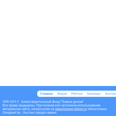
Главная
Форум
Рейтинг
Баннеры
Конта
2006-2014 ©
Благотворительный Фонд "Помоги делом"
Все права защищены. При полном или частичном использованим
материалов сайта, гиперссылка на
www.pomogi-delom.ru
обязательна.
Designed by
- Хостинг предоставлен