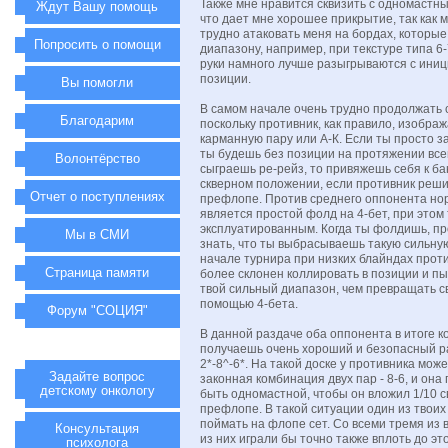
Также мне нравится сквизить с одномастн
Ждут Вашу помощь
что дает мне хорошее прикрытие, так как
трудно атаковать меня на бордах, которы
Попросить о помощи
диапазону, например, при текстуре типа 6-7
руки намного лучше разыгрываются с иниц
позиции.
Вы помогли
В самом начале очень трудно продолжать с
Благодарим
поскольку противник, как правило, изобра
карманную пару или А-К. Если ты просто з
ты будешь без позиции на протяжении все
Волонтёрство
сыграешь ре-рейз, то привяжешь себя к ба
скверном положении, если противник реши
Отчет о поступлениях
префлопе. Против среднего оппонента н
является простой фолд на 4-бет, при этом
эксплуатированным. Когда ты фолдишь, пр
Мы в СМИ
знать, что ты выбрасываешь такую сильную 
начале турнира при низких блайндах прот
Страница памяти
более склонен коллировать в позиции и п
твой сильный диапазон, чем превращать св
помощью 4-бета.
Форум "СОЦИЯ"
В данной раздаче оба оппонента в итоге к
получаешь очень хороший и безопасный 
2*-8^-6*. На такой доске у противника мож
Задайте вопрос
законная комбинация двух пар - 8-6, и она
детскому онкологу
быть одномастной, чтобы он вложил 1/10 с
префлопе. В такой ситуации один из твоих
поймать на флопе сет. Со всеми тремя из
Консультация
из них играли бы точно также вплоть до эт
психолога