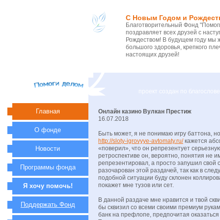
С Новым Годом и Рождест
Благотворительный Фонд "Помоги
поздравляет всех друзей с нас
Рождеством! В будущем году мы 
большого здоровья, крепкого пле
настоящих друзей!
проект создан по благосло
Главная
Онлайн казино Вулкан Престиж
16.07.2018
О фонде
Быть может, я не понимаю игру баттона, но
http://sloty-igrovyye-avtomaty.ru/
кажется абс
Новости
«поверил», что он репрезентует серьезную 
ретроспективе он, вероятно, понятия не им
репрезентировал, а просто запушил свой с
Программы фонда
разочарован этой раздачей, так как в след
подобной ситуации буду склонен коллирова
покажет мне тузов или сет.
Я хочу помочь!
В данной раздаче мне нравится и твой сквиз
Поддержать Фонд
бы сквизил со всеми своими премиум рукам
банк на префлопе, предпочитая оказаться 