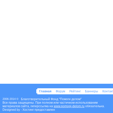
Главная
Форум
Рейтинг
Баннеры
Конта
2006-2014 ©
Благотворительный Фонд "Помоги делом"
Все права защищены. При полном или частичном использованим
материалов сайта, гиперссылка на
www.pomogi-delom.ru
обязательна.
Designed by
- Хостинг предоставлен