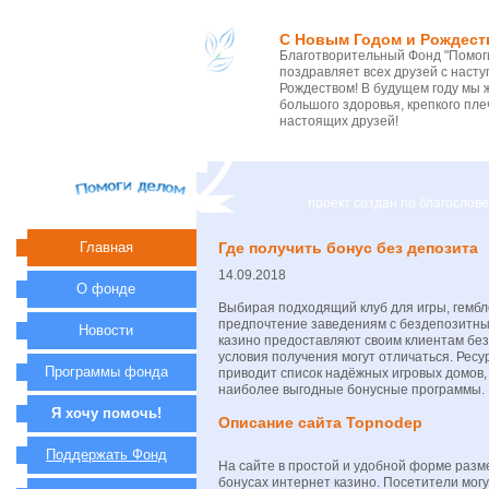
С Новым Годом и Рождест
Благотворительный Фонд "Помоги
поздравляет всех друзей с нас
Рождеством! В будущем году мы 
большого здоровья, крепкого пле
настоящих друзей!
проект создан по благосло
Главная
Где получить бонус без депозита
14.09.2018
О фонде
Выбирая подходящий клуб для игры, гемб
предпочтение заведениям с бездепозитны
Новости
казино предоставляют своим клиентам без
условия получения могут отличаться. Ресу
Программы фонда
приводит список надёжных игровых домов,
наиболее выгодные бонусные программы.
Я хочу помочь!
Описание сайта Topnodep
Поддержать Фонд
На сайте в простой и удобной форме раз
бонусах интернет казино. Посетители могу