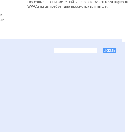
Полезные "" вы можете найти на сайте WordPressPlugins.ru.
WP-Cumulus требует для просмотра
или выше.
 и
ти,