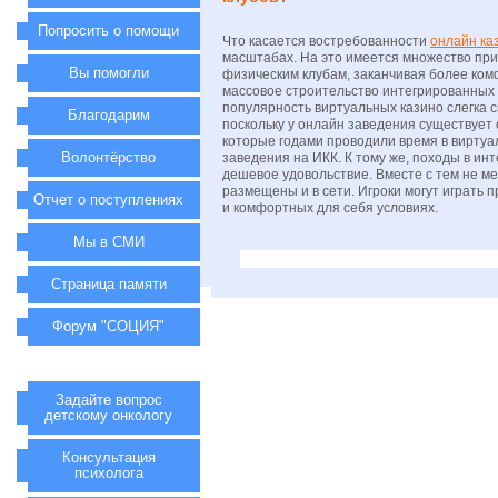
Попросить о помощи
Что касается востребованности
онлайн ка
масштабах. На это имеется множество прич
Вы помогли
физическим клубам, заканчивая более ком
массовое строительство интегрированных к
популярность виртуальных казино слегка с
Благодарим
поскольку у онлайн заведения существует
которые годами проводили время в виртуа
Волонтёрство
заведения на ИКК. К тому же, походы в ин
дешевое удовольствие. Вместе с тем не 
размещены и в сети. Игроки могут играть 
Отчет о поступлениях
и комфортных для себя условиях.
Мы в СМИ
Страница памяти
Форум "СОЦИЯ"
Задайте вопрос
детскому онкологу
Консультация
психолога