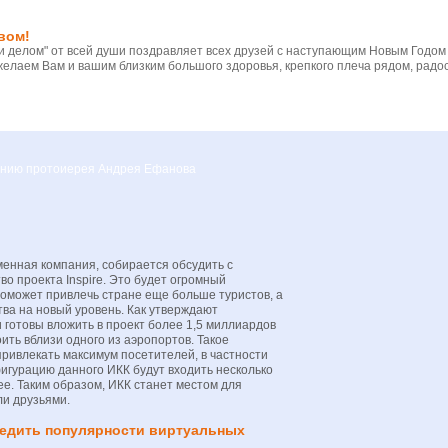
вом!
 делом" от всей души поздравляет всех друзей с наступающим Новым Годом
желаем Вам и вашим близким большого здоровья, крепкого плеча рядом, радос
вению протоиерея Андрея Ефанова
енная компания, собирается обсудить с
о проекта Inspire. Это будет огромный
поможет привлечь стране еще больше туристов, а
тва на новый уровень. Как утверждают
 готовы вложить в проект более 1,5 миллиардов
ить вблизи одного из аэропортов. Такое
ривлекать максимум посетителей, в частности
фигурацию данного ИКК будут входить несколько
лее. Таким образом, ИКК станет местом для
ли друзьями.
редить популярности виртуальных