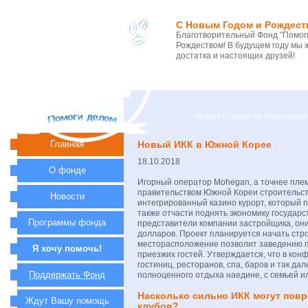
С Новым Годом и Рождест
Благотворительный Фонд "Помоги
Рождеством! В будущем году мы 
достатка и настоящих друзей!
проект создан по благосло
Главная
Новый ИКК в Южной Корее
18.10.2018
О фонде
Игорный оператор Mohegan, а точнее плем
правительством Южной Кореи строительств
Новости
интегрированный казино курорт, который 
также отчасти поднять экономику государс
Программы фонда
представители компании застройщика, они
долларов. Проект планируется начать стро
месторасположение позволит заведению п
Я хочу помочь!
приезжих гостей. Утверждается, что в кон
гостиниц, ресторанов, спа, баров и так да
Поддержать Фонд
полноценного отдыха наедине, с семьей и
Насколько сильно ИКК могут пов
Ждут Вашу помощь
клубов?