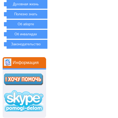
Духовная жизнь
Полезно знать
Об аборте
Об инвалидах
Законодательство
Информация