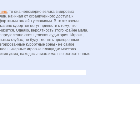
зино
, то она непомерно велика в мировых
ин, начиная от ограниченного доступа к
фортными онлайн условиями. В то же время
азино курортов могут привести к тому, что
низится. Однако, вероятность этого крайне мала,
 определенно своя целевая аудитория. Игроки,
льных клубах, не будут менять проверенные
тегрированные курортные зоны - не самое
менее шикарные игровые площадки массово
прямо дома, находясь в максимально естественных