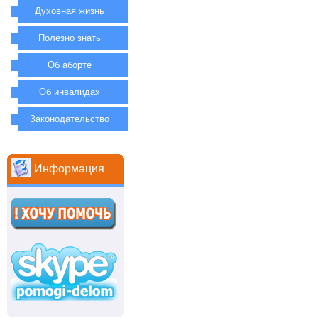
Духовная жизнь
Полезно знать
Об аборте
Об инвалидах
Законодательство
Информация