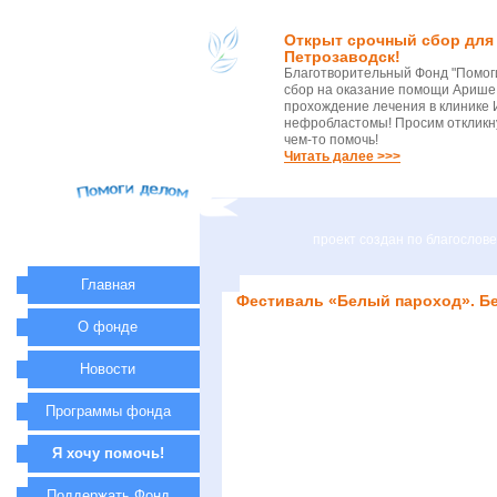
Открыт срочный сбор для 
Петрозаводск!
Благотворительный Фонд "Помог
сбор на оказание помощи Арише 
прохождение лечения в клинике 
нефробластомы! Просим откликну
чем-то помочь!
Читать далее >>>
проект создан по благосло
Главная
Фестиваль «Белый пароход». Бе
О фонде
Новости
Программы фонда
Я хочу помочь!
Поддержать Фонд