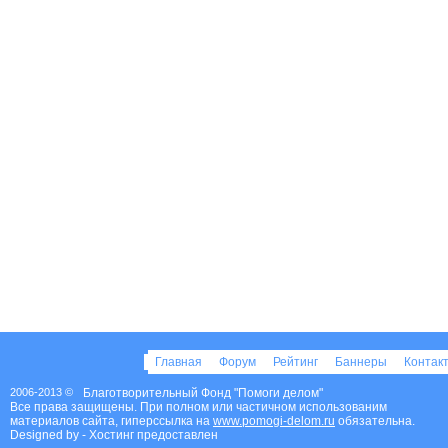
Главная
Форум
Рейтинг
Баннеры
Контак
2006-2013 ©
Благотворительный Фонд "Помоги делом"
Все права защищены. При полном или частичном использованим
материалов сайта, гиперссылка на
www.pomogi-delom.ru
обязательна.
Designed by
- Хостинг предоставлен