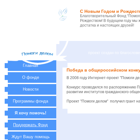
С Новым Годом и Рождест
Благотворительный Фонд "Помоги
Рождеством! В будущем году мы 
достатка и настоящих друзей!
проект создан по благосло
Главная
Победа в общероссийском конку
О фонде
В 2008 году Интернет-проект "Помоги д
Конкурс проводился по распоряжению Пр
Новости
развитии институтов гражданского общ
Программы фонда
Проект "Помоги делом" получил грант н
Я хочу помочь!
Поддержать Фонд
Ждут Вашу помощь