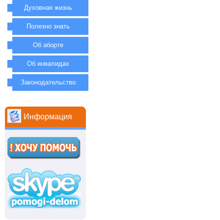
Духовная жизнь
Полезно знать
Об аборте
Об инвалидах
Законодательство
Информация