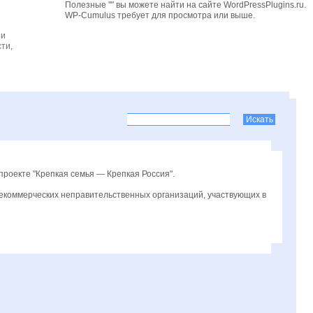
Полезные "" вы можете найти на сайте WordPressPlugins.ru.
WP-Cumulus требует для просмотра
или выше.
 и
ти,
проекте "Крепкая семья — Крепкая Россия".
некоммерческих неправительственных организаций, участвующих в