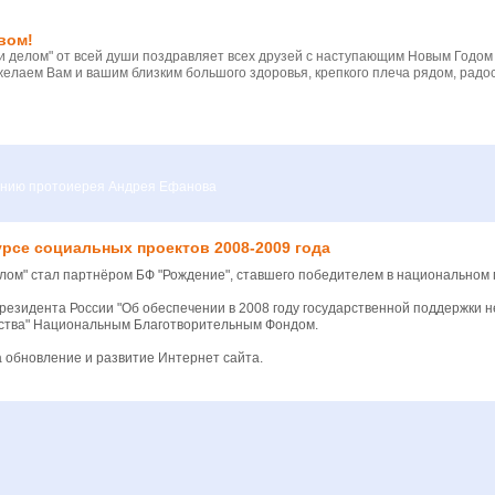
вом!
 делом" от всей души поздравляет всех друзей с наступающим Новым Годом
желаем Вам и вашим близким большого здоровья, крепкого плеча рядом, радос
вению протоиерея Андрея Ефанова
рсе социальных проектов 2008-2009 года
елом" стал партнёром БФ "Рождение", ставшего победителем в национальном 
езидента России "Об обеспечении в 2008 году государственной поддержки 
ества" Национальным Благотворительным Фондом.
а обновление и развитие Интернет сайта.