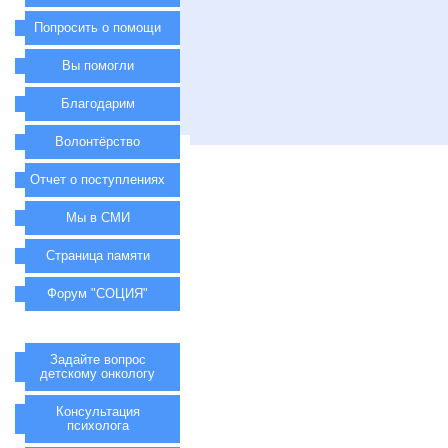
Попросить о помощи
Вы помогли
Благодарим
Волонтёрство
Отчет о поступлениях
Мы в СМИ
Страница памяти
Форум "СОЦИЯ"
Задайте вопрос
детскому онкологу
Консультация
психолога