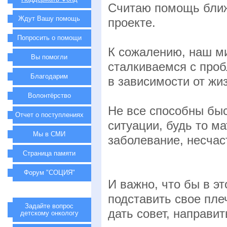
Считаю помощь ближ
Ждут Вашу помощь
проекте.
Попросить о помощи
К сожалению, наш м
Вы помогли
сталкиваемся с проб
Благодарим
в зависимости от жи
Волонтёрство
Не все способны быс
Отчет о поступлениях
ситуации, будь то м
Мы в СМИ
заболевание, несчас
Страница памяти
Форум "СОЦИЯ"
И важно, что бы в эт
подставить свое пле
Задайте вопрос
дать совет, направит
детскому онкологу