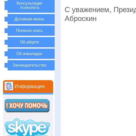
Консультация
психолога
С уважением, Прези
Аброскин
Духовная жизнь
Полезно знать
Об аборте
Об инвалидах
Законодательство
Информация