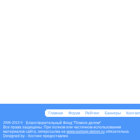
Главная
Форум
Рейтинг
Баннеры
Контак
2006-2013 ©
Благотворительный Фонд "Помоги делом"
Все права защищены. При полном или частичном использованим
материалов сайта, гиперссылка на
www.pomogi-delom.ru
обязательна.
Designed by
- Хостинг предоставлен