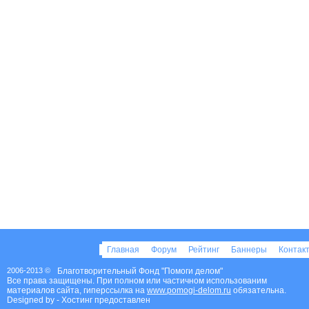
Главная
Форум
Рейтинг
Баннеры
Контак
2006-2013 ©
Благотворительный Фонд "Помоги делом"
Все права защищены. При полном или частичном использованим
материалов сайта, гиперссылка на
www.pomogi-delom.ru
обязательна.
Designed by
- Хостинг предоставлен