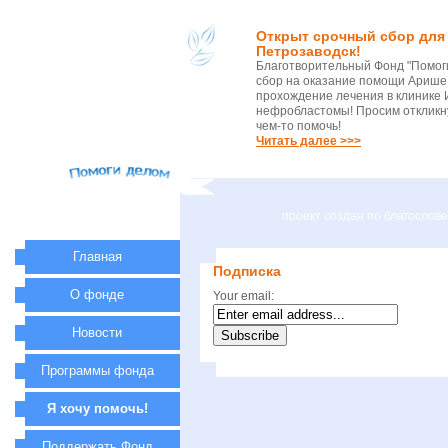
Открыт срочный сбор для 
Петрозаводск!
Благотворительный Фонд "Помог
сбор на оказание помощи Арише 
прохождение лечения в клинике 
нефробластомы! Просим откликну
чем-то помочь!
Читать далее >>>
проект создан по благосло
Главная
Подписка
О фонде
Your email:
Новости
Программы фонда
Я хочу помочь!
Поддержать Фонд