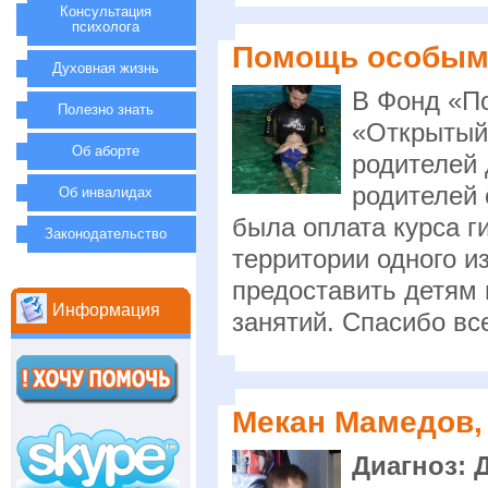
Консультация
психолога
Помощь особым 
Духовная жизнь
В Фонд «П
Полезно знать
«Открытый
Об аборте
родителей 
родителей 
Об инвалидах
была оплата курса г
Законодательство
территории одного и
предоставить детям
Информация
занятий. Спасибо все
Мекан Мамедов, 
Диагноз: 