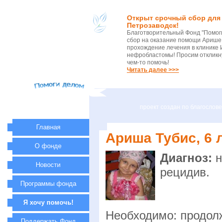
Открыт срочный сбор для 
Петрозаводск!
Благотворительный Фонд "Помог
сбор на оказание помощи Арише 
прохождение лечения в клинике 
нефробластомы! Просим откликну
чем-то помочь!
Читать далее >>>
проект создан по благосло
Главная
Ариша Тубис, 6 л
О фонде
Диагноз:
н
Новости
рецидив.
Программы фонда
Я хочу помочь!
Необходимо: продол
Поддержать Фонд