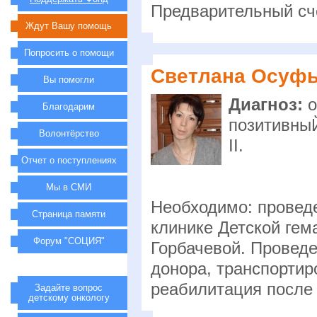
Предварительный сче
Ждут Вашу помощь
Попросить о помощи
Светлана Осуфье
Вы помогли
Диагноз:
о
Благодарим
позитивныЙ
Волонтёрство
II.
Отчет о поступлениях
Мы в СМИ
Необходимо: проведе
Страница памяти
клинике Детской гем
Форум "СОЦИЯ"
Горбачевой. Проведе
донора, транспортир
реабилитация после 
Задайте вопрос
детскому онкологу