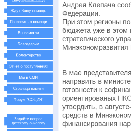
Андрея Клепача соо
Ждут Вашу помощь
Федерации.
При этом регионы по
Попросить о помощи
бюджета уже в этом 
Вы помогли
стратегического упр
Благодарим
Минэкономразвития
Волонтёрство
Отчет о поступлениях
В мае представител
Мы в СМИ
направить в минист
готовности к софин
Страница памяти
ориентированых НКО»
Форум "СОЦИЯ"
утвердить, в августе
средств в Минэконо
Задайте вопрос
финансирования нар
детскому онкологу