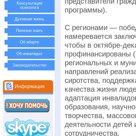
представители гражд
Консультация
психолога
программы).
Духовная жизнь
С регионами — побе
Полезно знать
намеревается заключ
Об аборте
чтобы в октябре-дек
профинансированы (
Об инвалидах
региональных и мун
Законодательство
направлений реализ
сиротства, поддержк
Информация
качества жизни люде
адаптация инвалидов
образования, научно
творчества, массово
деятельности детей
сотрудничества.