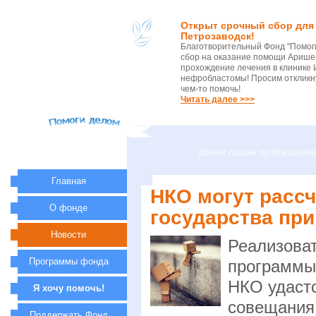
Открыт срочный сбор для 
Петрозаводск!
Благотворительный Фонд "Помог
сбор на оказание помощи Арише 
прохождение лечения в клинике 
нефробластомы! Просим откликну
чем-то помочь!
Читать далее >>>
проект создан по благосло
Главная
НКО могут расс
О фонде
государства пр
Новости
Реализоват
Программы фонда
программы
НКО удастс
Я хочу помочь!
совещания 
Поддержать Фонд