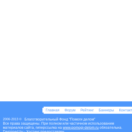
Главная
Форум
Рейтинг
Баннеры
Контак
2006-2013 ©
Благотворительный Фонд "Помоги делом"
Все права защищены. При полном или частичном использованим
материалов сайта, гиперссылка на
www.pomogi-delom.ru
обязательна.
Designed by
- Хостинг предоставлен