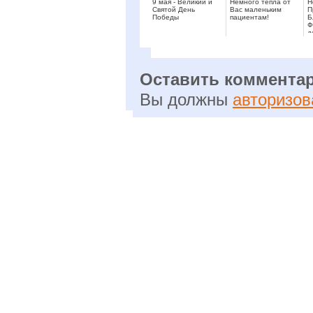
9 мая - Великий и
Немного тепла от
Н
Святой День
Вас маленьким
П
Победы
пациентам!
Б
Ф
д
А
п
Оставить коммента
Вы должны
авторизов