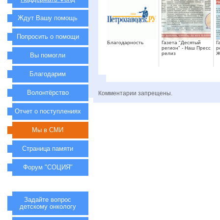
Ждут Вашу помощь
Попросить о помощи
Благодарность
Газета "Десятый
Г
регион" - Наш Пресс
р
релиз
Ж
Вы помогли
Благодарим
Волонтёрство
Комментарии запрещены.
Отчет о поступлениях
Мы в СМИ
Страница памяти
Форум "СОЦИЯ"
Задайте вопрос
детскому онкологу