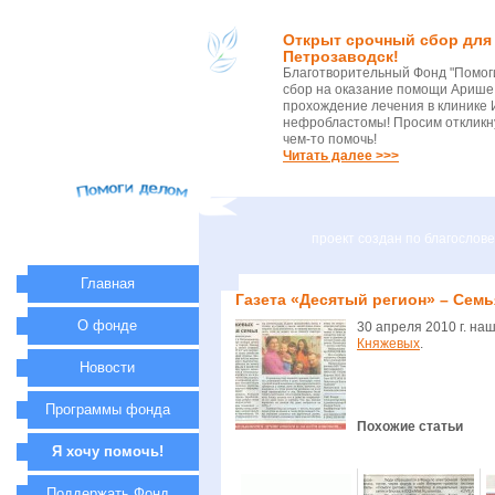
Открыт срочный сбор для 
Петрозаводск!
Благотворительный Фонд "Помог
сбор на оказание помощи Арише 
прохождение лечения в клинике 
нефробластомы! Просим откликну
чем-то помочь!
Читать далее >>>
проект создан по благосло
Главная
Газета «Десятый регион» – Сем
О фонде
30 апреля 2010 г. на
Княжевых
.
Новости
Программы фонда
Похожие статьи
Я хочу помочь!
Поддержать Фонд