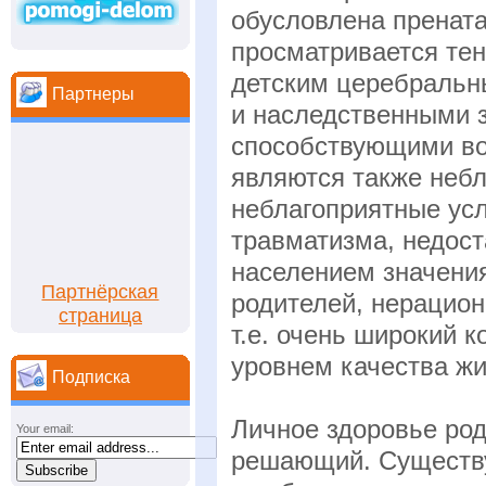
обусловлена прената
просматривается тен
детским церебральн
Партнеры
и наследственными 
способствующими во
являются также небл
неблагоприятные усл
травматизма, недос
населением значения
Партнёрская
родителей, нерацион
страница
т.е. очень широкий 
уровнем качества жи
Подписка
Личное здоровье ро
Your email:
решающий. Существу