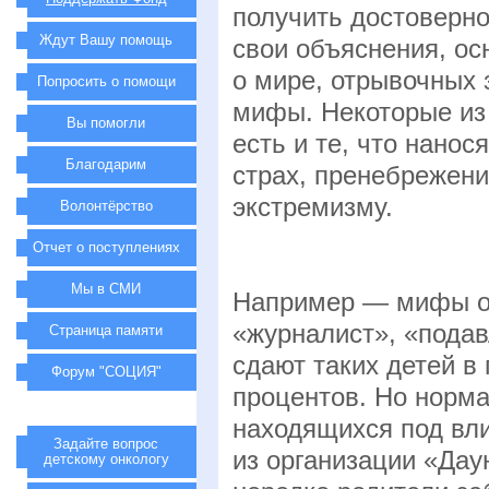
получить достоверн
Ждут Вашу помощь
свои объяснения, ос
о мире, отрывочных 
Попросить о помощи
мифы. Некоторые из 
Вы помогли
есть и те, что нано
Благодарим
страх, пренебрежени
экстремизму.
Волонтёрство
Отчет о поступлениях
Мы в СМИ
Например — мифы о 
«журналист», «пода
Страница памяти
сдают таких детей в 
Форум "СОЦИЯ"
процентов. Но норм
находящихся под вл
Задайте вопрос
из организации «Дау
детскому онкологу