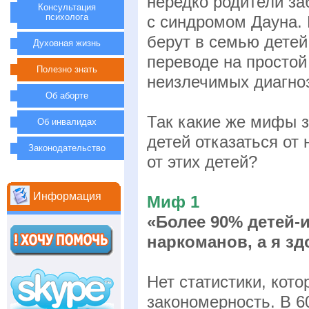
нередко родители за
Консультация
психолога
с синдромом Дауна. 
берут в семью детей
Духовная жизнь
переводе на простой
Полезно знать
неизлечимых диагн
Об аборте
Так какие же мифы 
Об инвалидах
детей отказаться от
Законодательство
от этих детей?
Информация
Миф 1
«Более 90% детей-
наркоманов, а я зд
Нет статистики, кот
закономерность. В 6