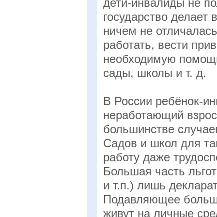
дети-инвалиды не по
государство делает 
ничем не отличалась
работать, вести при
необходимую помощь
сады, школы и т. д.
В России ребёнок-и
неработающий взросл
большинстве случаев
Садов и школ для так
работу даже трудосп
Большая часть льгот
и т.п.) лишь деклара
Подавляющее больши
живут на личные сре