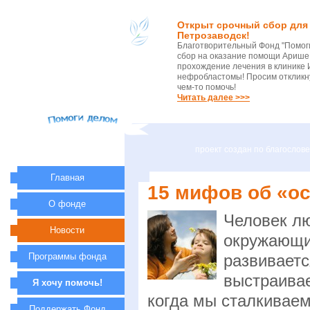
Открыт срочный сбор для 
Петрозаводск!
Благотворительный Фонд "Помог
сбор на оказание помощи Арише 
прохождение лечения в клинике 
нефробластомы! Просим откликну
чем-то помочь!
Читать далее >>>
проект создан по благосло
Главная
15 мифов об «о
О фонде
Человек лю
Новости
окружающий
Программы фонда
развиваетс
выстраивае
Я хочу помочь!
когда мы сталкиваем
Поддержать Фонд