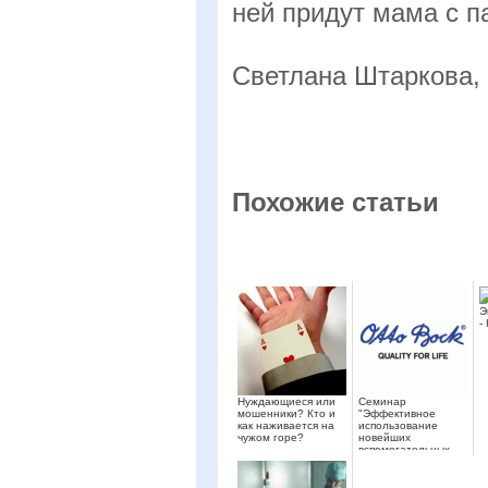
ней придут мама с п
Светлана Штаркова,
Похожие статьи
Э
-
Нуждающиеся или
Семинар
мошенники? Кто и
"Эффективное
как наживается на
использование
чужом горе?
новейших
вспомогательных
средств
реабилитации для
детей с ог...