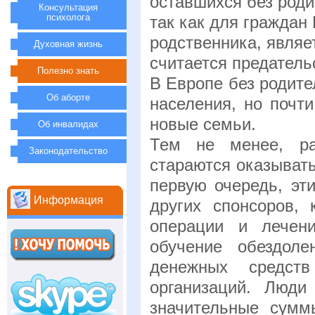
оставшихся без роди
Консультация
психолога
так как для граждан
родственника, являе
Духовная жизнь
считается предатель
Полезно знать
В Европе без родите
Об аборте
населения, но почт
новые семьи.
Об инвалидах
Тем не менее, раз
Законодательство
стараются оказыват
первую очередь, эт
Информация
других спонсоров,
операции и лечен
обучение обездол
денежных средст
организаций. Люди
значительные суммы