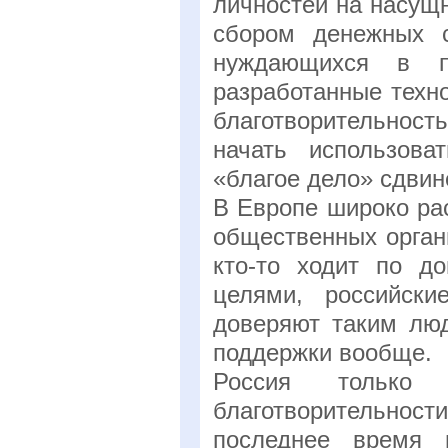
личностей на насущ
сбором денежных с
нуждающихся в п
разработанные техн
благотворительнос
начать использова
«благое дело» сдвин
В Европе широко ра
общественных органи
кто-то ходит по д
целями, российск
доверяют таким люд
поддержки вообще.
Россия только
благотворительност
последнее время