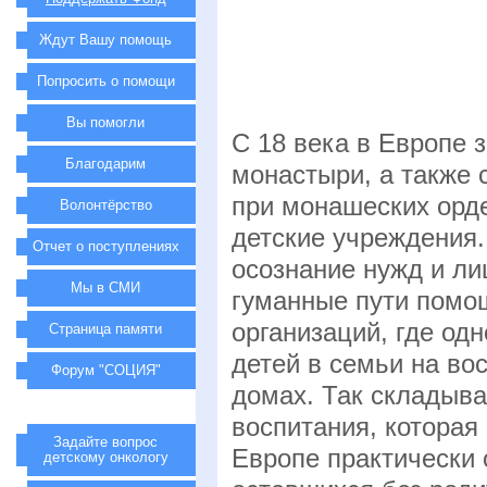
Ждут Вашу помощь
Попросить о помощи
Вы помогли
С 18 века в Европе 
Благодарим
монастыри, а также
при монашеских орд
Волонтёрство
детские учреждения
Отчет о поступлениях
осознание нужд и ли
Мы в СМИ
гуманные пути помо
организаций, где одн
Страница памяти
детей в семьи на во
Форум "СОЦИЯ"
домах. Так складыва
воспитания, которая
Задайте вопрос
Европе практически 
детскому онкологу