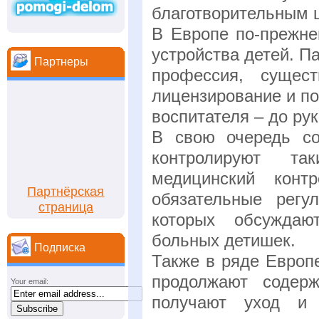
благотворительным 
В Европе по-прежне
устройства детей. П
Партнеры
профессия, сущес
лицензирование и п
воспитателя – до ру
В свою очередь с
контролируют та
медицинский конт
Партнёрская
обязательные регу
страница
которых обсуждаю
больных детишек.
Подписка
Также в ряде Европ
продолжают содерж
Your email:
получают уход и 