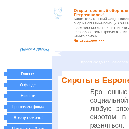
Открыт срочный сбор для 
Петрозаводск!
Благотворительный Фонд "Помог
сбор на оказание помощи Арише 
прохождение лечения в клинике 
нефробластомы! Просим откликну
чем-то помочь!
Читать далее >>>
проект создан по благосло
Главная
Сироты в Европ
О фонде
Брошенные 
Новости
социально
Программы фонда
любую эпо
сиротам в
Я хочу помочь!
разняться.
Поддержать Фонд