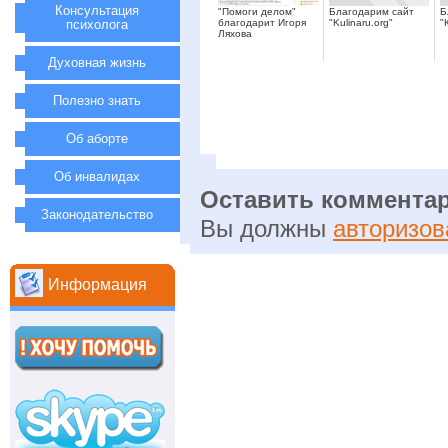
Консультация
"Помоги делом"
Благодарим сайт
Б
психолога
благодарит Игоря
"Kulinaru.org"
"
Ляхова
Духовная жизнь
Полезно знать
Об аборте
Об инвалидах
Оставить коммента
Законодательство
Вы должны
авторизов
Информация