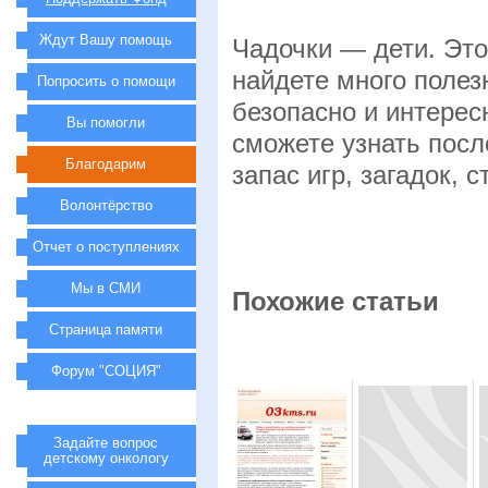
Ждут Вашу помощь
Чадочки — дети. Это
найдете много полез
Попросить о помощи
безопасно и интерес
Вы помогли
сможете узнать посл
Благодарим
запас игр, загадок, 
Волонтёрство
Отчет о поступлениях
Мы в СМИ
Похожие статьи
Страница памяти
Форум "СОЦИЯ"
Задайте вопрос
детскому онкологу