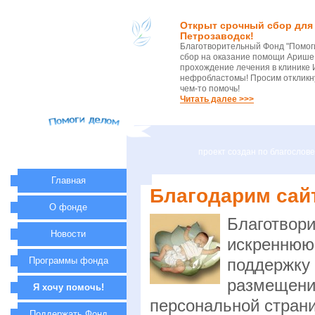
Открыт срочный сбор для 
Петрозаводск!
Благотворительный Фонд "Помог
сбор на оказание помощи Арише 
прохождение лечения в клинике 
нефробластомы! Просим откликну
чем-то помочь!
Читать далее >>>
проект создан по благосло
Главная
Благодарим сай
О фонде
Благотвор
Новости
искреннюю
Программы фонда
поддержку 
размещени
Я хочу помочь!
персональной страни
Поддержать Фонд