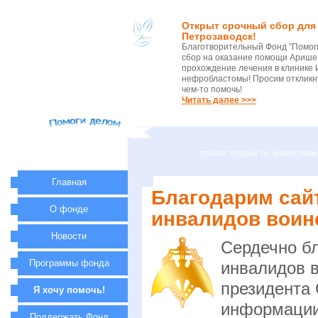
Открыт срочный сбор для 
Петрозаводск!
Благотворительный Фонд "Помог
сбор на оказание помощи Арише 
прохождение лечения в клинике 
нефробластомы! Просим откликну
чем-то помочь!
Читать далее >>>
проект создан по благосло
Главная
Благодарим сай
О фонде
инвалидов воин
Новости
Сердечно б
Программы фонда
инвалидов в
президента
Я хочу помочь!
информации 
Поддержать Фонд