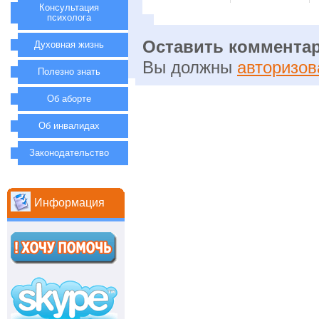
Консультация
психолога
Оставить коммента
Духовная жизнь
Вы должны
авторизов
Полезно знать
Об аборте
Об инвалидах
Законодательство
Информация