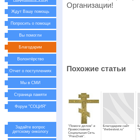
Организации!
Ждут Вашу помощь
Попросить о помощи
Вы помогли
Благодарим
Волонтёрство
Похожие статьи
Отчет о поступлениях
Мы в СМИ
Страница памяти
Форум "СОЦИЯ"
"Помоги делом" и
Благодарим сайт
Б
Задайте вопрос
Православная
"thebestvst.ru"
"
детскому онкологу
Социальная Сеть
"PravZnak".