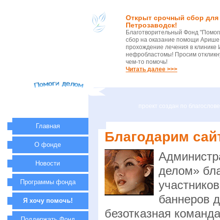
Открыт срочный сбор для 
Петрозаводск!
Благотворительный Фонд "Помог
сбор на оказание помощи Арише 
прохождение лечения в клинике 
нефробластомы! Просим откликну
чем-то помочь!
Читать далее >>>
проект создан по благосло
Главная
Благодарим сайт
О фонде
Администр
Новости
делом» бла
Программы фонда
участнико
баннеров д
Я хочу помочь!
безотказная команд
Поддержать Фонд