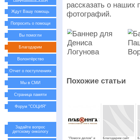
рассказать о наших 
Ждут Вашу помощь
фотографий.
Попросить о помощи
Вы помогли
Благодарим
Волонтёрство
Отчет о поступлениях
Похожие статьи
Мы в СМИ
Страница памяти
Форум "СОЦИЯ"
Задайте вопрос
детскому онкологу
"Помоги делом" и
Благодарим сайт
Б