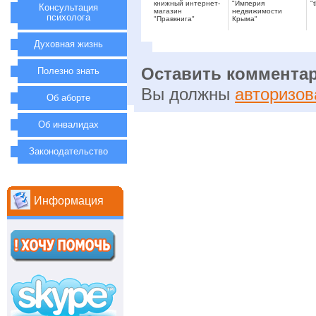
книжный интернет-
"Империя
"
Консультация
магазин
недвижимости
психолога
"Правкнига"
Крыма"
Духовная жизнь
Оставить коммента
Полезно знать
Вы должны
авторизов
Об аборте
Об инвалидах
Законодательство
Информация