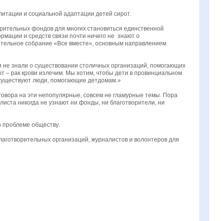
илитации и социальной адаптации детей сирот.
ворительных фондов для многих становиться единственной
рмации и средств связи почти ничего не знают о
ительное собрание «Все вместе», основным направлением
ли не знали о существовании столичных организаций, помогающих
т – рак крови излечим. Мы хотим, чтобы дети в провинциальном
о существуют люди, помогающие детдомам.»
говора на эти непопулярные, совсем не гламурные темы. Пора
листа никогда не узнают ни фонды, ни благотворители, ни
 о проблеме обществу.
лаготворительных организаций, журналистов и волонтеров для