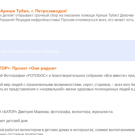
Ариши Тубис, г. Петрозаводск!
 делом" открывает срочный сбор на оказание помощи Арише Тубис! Девочке
Израиля! Рецидив нефробластомы! Просим откликнуться всех, кто может хоть 
вению протоиерея Андрея Ефанова
ТОР». Проект «Они рядом»
й Фотографии «FOTODOC» и благотворительное собрание «Все вместе» пре
 мир людей с ограниченными возможностями, сирот, стариков, – всех кого 
ить из представления о «нормальной» жизни здоровых полноценных людей в
й «БАТОР» Дмитрия Маркова, фотографа, волонтера, журналиста.
ют детский дом.
в работал волонтером в детских домах и интернатах, снимая воспитаннико
нно отсталые подростки.