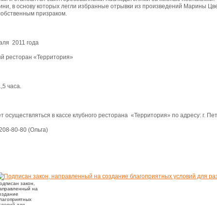
ни, в основу которых легли избранные отрывки из произведений Марины Цв
собственным призраком.
аля 2011 года
ый ресторан «Территория»
,5 часа.
осуществляться в кассе клубного ресторана «Территория» по адресу: г. Петро
08-80-80 (Ольга)
одписан закон,
аправленный на
оздание
лагоприятных
словий для
азвития
лаготворительности