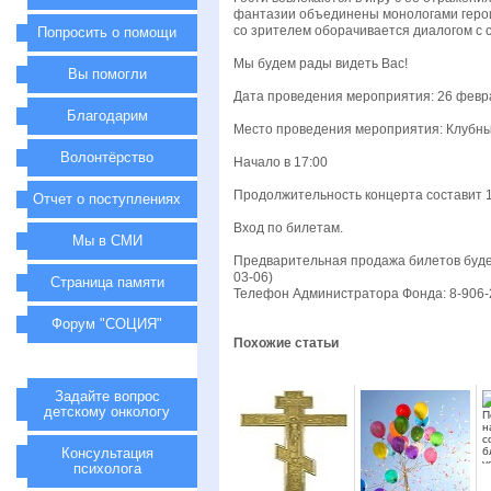
фантазии объединены монологами герои
со зрителем оборачивается диалогом с 
Попросить о помощи
Мы будем рады видеть Вас!
Вы помогли
Дата проведения мероприятия: 26 февр
Благодарим
Место проведения мероприятия: Клубн
Волонтёрство
Начало в 17:00
Продолжительность концерта составит 1
Отчет о поступлениях
Вход по билетам.
Мы в СМИ
Предварительная продажа билетов будет 
03-06)
Страница памяти
Телефон Администратора Фонда: 8-906-2
Форум "СОЦИЯ"
Похожие статьи
Задайте вопрос
детскому онкологу
П
н
с
Консультация
б
у
психолога
р
б