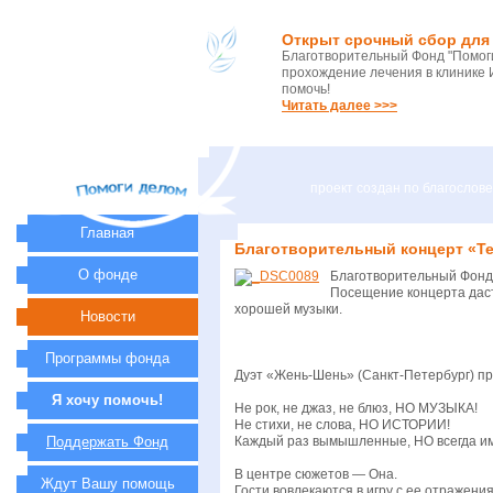
Открыт срочный сбор для 
Благотворительный Фонд "Помоги
прохождение лечения в клинике 
помочь!
Читать далее >>>
проект создан по благосло
Главная
Благотворительный концерт «Т
О фонде
Благотворительный Фонд 
Посещение концерта даст
хорошей музыки.
Новости
Программы фонда
Дуэт «Жень-Шень» (Санкт-Петербург) пр
Я хочу помочь!
Не рок, не джаз, не блюз, НО МУЗЫКА!
Не стихи, не слова, НО ИСТОРИИ!
Поддержать Фонд
Каждый раз вымышленные, НО всегда и
В центре сюжетов — Она.
Ждут Вашу помощь
Гости вовлекаются в игру с ее отражен