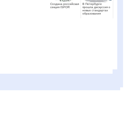
Создана российская
В Петербурге
секция ISPOR
прошла дискуссия о
новых стандартах
образования