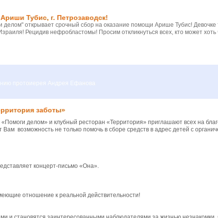
Ариши Тубис, г. Петрозаводск!
 делом" открывает срочный сбор на оказание помощи Арише Тубис! Девочке
Израиля! Рецидив нефробластомы! Просим откликнуться всех, кто может хоть 
вению протоиерея Андрея Ефанова
ерритория заботы»
«Помоги делом» и клубный ресторан «Территория» приглашают всех на бла
 Вам возможность не только помочь в сборе средств в адрес детей с органич
едставляет концерт-письмо «Она».
меющие отношение к реальной действительности!
иями и становятся заинтересованными наблюдателями за жизнью незнакомки