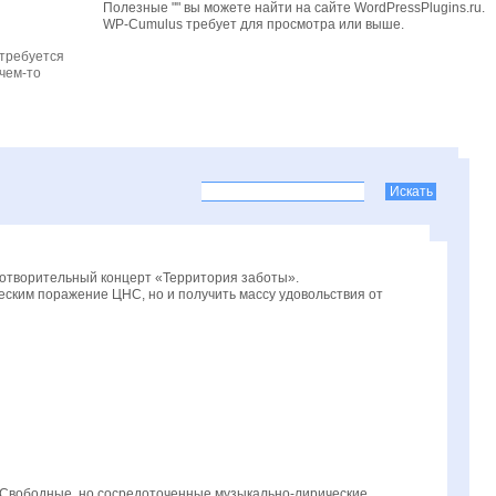
Полезные "" вы можете найти на сайте WordPressPlugins.ru.
WP-Cumulus требует для просмотра
или выше.
 требуется
чем-то
готворительный концерт «Территория заботы».
еским поражение ЦНС, но и получить массу удовольствия от
. Свободные, но сосредоточенные музыкально-лирические