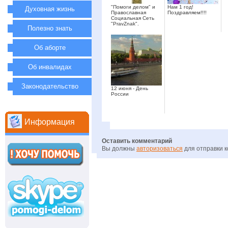
"Помоги делом" и
Нам 1 год!
Духовная жизнь
Православная
Поздравляем!!!!
Социальная Сеть
"PravZnak".
Полезно знать
Об аборте
Об инвалидах
Законодательство
12 июня - День
России
Информация
Оставить комментарий
Вы должны
авторизоваться
для отправки 