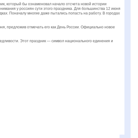
ник, который бы ознаменовал начало отсчета новой истории
нимания у россиян сути этого праздника. Для большинства 12 июня
дках. Поначалу многие даже пытались попасть на работу. В городах
юня, предложив отмечать его как День России. Официально новое
аведливости. Этот праздник — символ национального единения и