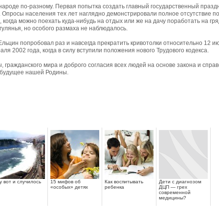
в народе по-разному. Первая попытка создать главный государственный празд
. Опросы населения тех лет наглядно демонстрировали полное отсутствие по
огда можно поехать куда-нибудь на отдых или же на дачу поработать на гря
гулянья, но особого размаха не наблюдалось.
Ельцин попробовал раз и навсегда прекратить кривотолки относительно 12 и
ля 2002 года, когда в силу вступили положения нового Трудового кодекса.
, гражданского мира и доброго согласия всех людей на основе закона и спр
 будущее нашей Родины.
у вот и случилось
15 мифов об
Как воспитывать
Дети с диагнозом
«особых» детях
ребенка
ДЦП — грех
современной
медицины?