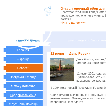
Открыт срочный сбор для 
Благотворительный Фонд "Помоги
прохождение лечения в клинике 
помочь!
Читать далее >>>
проект создан по благосло
Главная
12 июня — День России
О фонде
День России, или же 
«молодых» государст
Новости
12 июня 2001 года, в
Программы фонда
Путин сказал, что «С
верховенстве закона.
Я хочу помочь!
В 1994 году первый Президент России Б
Поддержать Фонд
Сам документ был подписан четырьмя го
независимыми. Позже для простоты его 
избранного Президента.
Ждут Вашу помощь