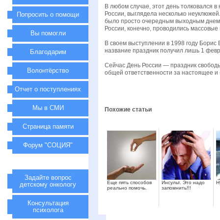
В любом случае, этот день толковался 
России, выглядела несколько неуклюжей
Попросить о помощи
было просто очередным выходным днем, к
России, конечно, проводились массовые 
Вы помогли
В своем выступлении в 1998 году Борис 
название праздник получил лишь 1 февра
Благодарим
Сейчас День России — праздник свободы
Волонтёрство
общей ответственности за настоящее и
Отчет о поступлениях
Мы в СМИ
Похожие статьи
Страница памяти
Форум "СОЦИЯ"
Задайте вопрос
Еще пять способов
Инсульт. Это надо
Н
детскому онкологу
реально помочь.
запомнить!!!
Консультация
психолога