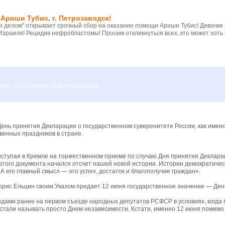
Ариши Тубис, г. Петрозаводск!
 делом" открывает срочный сбор на оказание помощи Арише Тубис! Девочке
Израиля! Рецидив нефробластомы! Просим откликнуться всех, кто может хоть 
вению протоиерея Андрея Ефанова
День принятия Декларации о государственном суверенитете России, как имено
венных праздников в стране.
ыступая в Кремле на торжественном приеме по случаю Дня принятия Декларац
 этого документа начался отсчет нашей новой истории. Истории демократичес
 А его главный смысл — это успех, достаток и благополучие граждан».
орис Ельцин своим Указом придает 12 июня государственное значение — Ден
дами ранее на первом съезде народных депутатов РСФСР в условиях, когда 
стали называть просто Днем независимости. Кстати, именно 12 июня помим