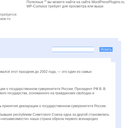
Полезные "" вы можете найти на сайте WordPressPlugins.ru.
WP-Cumulus требует для просмотра
или выше.
 требуется
чем-то
вался этот праздник до 2002 года, — это один из самых
ии о государственном суверенитете России, Президент РФ В. В.
кого государства, основанного на гражданских свободах и
ь принятия декларации о государственном суверенитете России.
бывшие республики Советского Союза одна за другой становились
о «независимости» наша страна обрела первого всенародно