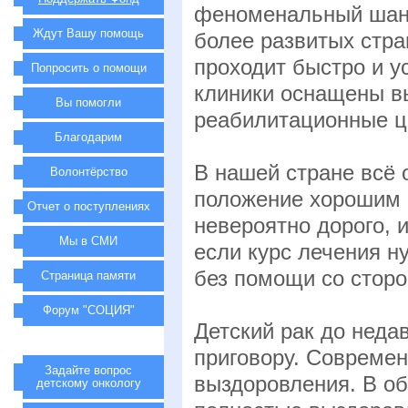
феноменальный шанс
Ждут Вашу помощь
более развитых стра
проходит быстро и у
Попросить о помощи
клиники оснащены в
Вы помогли
реабилитационные ц
Благодарим
В нашей стране всё 
Волонтёрство
положение хорошим н
Отчет о поступлениях
невероятно дорого, 
Мы в СМИ
если курс лечения н
без помощи со сторо
Страница памяти
Форум "СОЦИЯ"
Детский рак до неда
приговору. Совреме
Задайте вопрос
выздоровления. В о
детскому онкологу