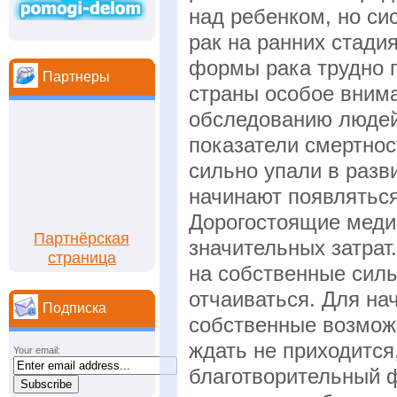
над ребенком, но си
рак на ранних стади
формы рака трудно 
Партнеры
страны особое вним
обследованию людей
показатели смертнос
сильно упали в разв
начинают появлятьс
Дорогостоящие меди
Партнёрская
значительных затрат
страница
на собственные силы
отчаиваться. Для на
Подписка
собственные возможн
ждать не приходится
Your email:
благотворительный 