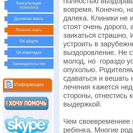
полностью выздорав
Консультация
психолога
вовремя. Конечно, н
далека. Клиники не
Духовная жизнь
стоят очень дорого, 
Полезно знать
заикаться страшно. 
Об аборте
устроить в зарубежн
выздоровление. Не ст
Об инвалидах
молод, но гораздо у
Законодательство
опухолью. Родителям
сдаваться и вешать 
Информация
лечения кажется нед
стороны, отнестись 
выдержкой.
Чем своевременнее в
ребенка. Многие род