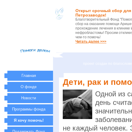
Открыт срочный сбор для 
Петрозаводск!
Благотворительный Фонд "Помог
сбор на оказание помощи Арише 
прохождение лечения в клинике 
нефробластомы! Просим откликну
чем-то помочь!
Читать далее >>>
проект создан по благосло
Главная
Дети, рак и пом
О фонде
Одной из 
Новости
день счита
Программы фонда
значительн
заболевани
Я хочу помочь!
не каждый человек. 
Поддержать Фонд