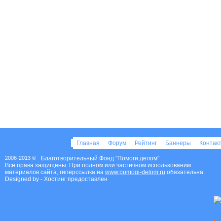
Главная
Форум
Рейтинг
Баннеры
Контак
2006-2013 ©
Благотворительный Фонд "Помоги делом"
Все права защищены. При полном или частичном использованим
материалов сайта, гиперссылка на
www.pomogi-delom.ru
обязательна.
Designed by
- Хостинг предоставлен