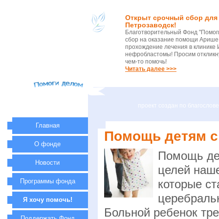
Открыт срочный сбор для 
Петрозаводск!
Благотворительный Фонд "Помог
сбор на оказание помощи Арише 
прохождение лечения в клинике 
нефробластомы! Просим откликну
чем-то помочь!
Читать далее >>>
проект создан по благосло
Главная
Помощь детям с
О фонде
Помощь де
Новости
целей наше
Программы фонда
которые ст
церебральн
Я хочу помочь!
Больной ребенок тре
Поддержать Фонд