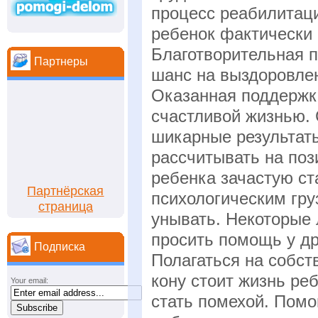
процесс реабилитаци
ребенок фактически 
Благотворительная 
Партнеры
шанс на выздоровле
Оказанная поддержк
счастливой жизнью.
шикарные результат
рассчитывать на поз
ребенка зачастую с
Партнёрская
психологическим гру
страница
унывать. Некоторые 
просить помощь у др
Подписка
Полагаться на собст
кону стоит жизнь ре
Your email:
стать помехой. Пом