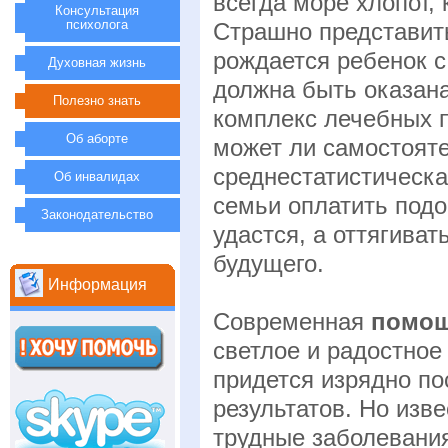
всегда море хлопот,
Консультация
психолога
Страшно представить
рождается ребенок 
Духовная жизнь
должна быть оказан
Полезно знать
комплекс лечебных 
Об аборте
может ли самостояте
среднестатистическ
Об инвалидах
семьи оплатить под
Законодательство
удастся, а оттягива
будущего.
Информация
Современная
помощ
светлое и радостное
придется изрядно по
результатов. Но изв
трудные заболевани