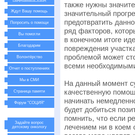
также нужны значит
Ждут Вашу помощь
значительный прогре
предотвратить данно
Попросить о помощи
ряд факторов, котор
Вы помогли
в конечном итоге ид
Благодарим
повреждения участка
проблемой может сто
Волонтёрство
всеми необходимыми
Отчет о поступлениях
Мы в СМИ
На данный момент с
качественную помощ
Страница памяти
начинать немедленно
Форум "СОЦИЯ"
будет добиться пози
помнить, что если ре
Задайте вопрос
лечением ни в коем 
детскому онкологу