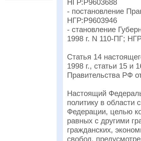
НГР:Р9603688
- постановление Прав
НГР:Р9603946
- становление Губер
1998 г. N 110-ПГ; Н
Статья 14 настоящег
1998 г., статьи 15 и 
Правительства РФ от
Настоящий Федераль
политику в области 
Федерации, целью к
равных с другими г
гражданских, эконом
свобод, предусмотр