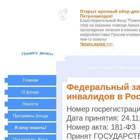
Открыт срочный сбор для 
Петрозаводск!
Благотворительный Фонд "Помог
сбор на оказание помощи Арише 
прохождение лечения в клинике 
нефробластомы! Просим откликну
чем-то помочь!
Читать далее >>>
проект создан по благосло
Главная
Федеральный за
О фонде
инвалидов в Ро
Новости
Номер госрегистраци
Программы фонда
Дата принятия: 24.11
Номер акта: 181-ФЗ
Я хочу помочь!
Принят ГОСУДАРС
Поддержать Фонд