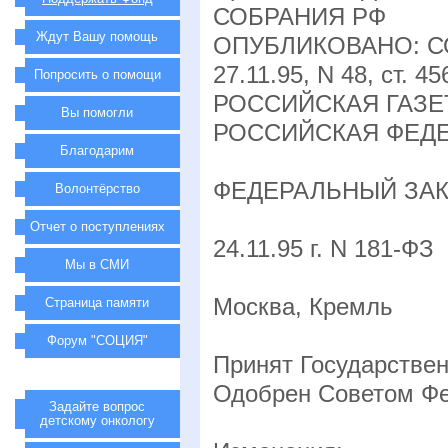
СОБРАНИЯ РФ
Ждут Вашу помощь
ОПУБЛИКОВАНО: С
27.11.95, N 48, ст. 45
Попросить о помощи
РОССИЙСКАЯ ГАЗЕТА
Вы помогли
РОССИЙСКАЯ ФЕД
Благодарим
ФЕДЕРАЛЬНЫЙ ЗА
Волонтёрство
Отчет о поступлениях
24.11.95 г. N 181-ФЗ
Мы в СМИ
Москва, Кремль
Страница памяти
Форум "СОЦИЯ"
Принят Государствен
Одобрен Советом Фе
Задайте вопрос
детскому онкологу