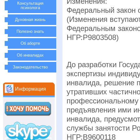
Изменения:
Консультация
психолога
Федеральный закон о
(Изменения вступают
Духовная жизнь
Федеральным законом
Полезно знать
НГР:Р9803508)
Об аборте
Об инвалидах
До разработки Госу
Законодательство
экспертизы индивид
инвалида, решение 
Информация
утративших частично
профессиональному 
предъявления ими и
инвалида, предусмот
службы занятости Рос
НГР:В9600118