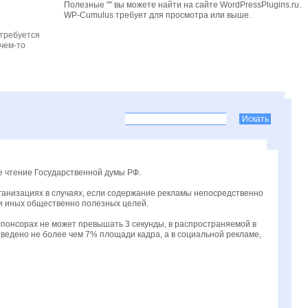
Полезные "" вы можете найти на сайте WordPressPlugins.ru.
WP-Cumulus требует для просмотра
или выше.
 требуется
чем-то
е чтение Государственной думы РФ.
ганизациях в случаях, если содержание рекламы непосредственно
и иных общественно полезных целей.
понсорах не может превышать 3 секунды, в распространяемой в
тведено не более чем 7% площади кадра, а в социальной рекламе,