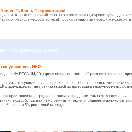
Ариши Тубис, г. Петрозаводск!
 делом" открывает срочный сбор на оказание помощи Арише Тубис! Девочке
Израиля! Рецидив нефробластомы! Просим откликнуться всех, кто может хоть 
вению протоиерея Андрея Ефанова
ется упоминать НКО
пондент ИА REGNUM, 19 апреля поправки в закон «О рекламе» прошли второ
е допускается упоминание о социально ориентированных некоммерческих ор
ей о деятельности НКО, направленной на достижение благотворительных ил
е, распространяемой в радиопрограммах, продолжительность упоминания о с
кино- и видеообслуживании – 3 секунды и такому упоминанию должно быть о
– не более чем 5% рекламной площади.