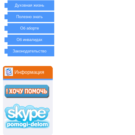
Духовная жизнь
Полезно знать
Об аборте
Об инвалидах
Законодательство
Информация