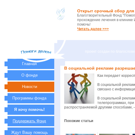
Открыт срочный сбор для 
Благотворительный Фонд "Помоги
прохождение лечения в клинике 
помочь!
Читать далее >>>
проект создан по благосло
Главная
В социальной рекламе разреша
О фонде
Как передает коррес
В социальной реклам
Новости
связано с информаци
Программы фонда
В социальной реклам
телепрограммах, при 
распространяемой другими способами, 
Я хочу помочь!
Поддержать Фонд
Похожие статьи
Ждут Вашу помощь