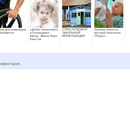
упе для инвалидов
«Добро пожаловать
СТРАСТИ ВОКРУГ
Горячая линия по
рибавится
в Голландию»
“ШКОЛЬНОЙ
детской онкологии
Автор: Эмили Перл
МОНЕТИЗАЦИИ”
«Пульс»
Кингсли
комментария.