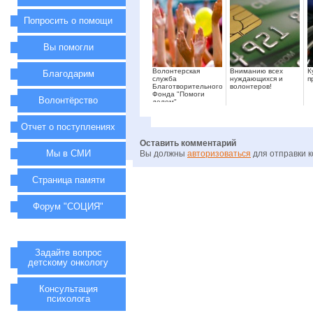
Попросить о помощи
Вы помогли
Волонтерская
Вниманию всех
К
Благодарим
служба
нуждающихся и
п
Благотворительного
волонтеров!
Фонда "Помоги
Волонтёрство
делом"
Отчет о поступлениях
Оставить комментарий
Мы в СМИ
Вы должны
авторизоваться
для отправки 
Страница памяти
Форум "СОЦИЯ"
Задайте вопрос
детскому онкологу
Консультация
психолога