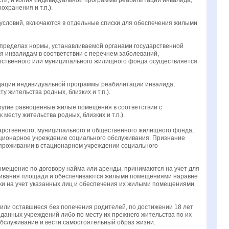
ости, и копия индивидуальной программы реабилитации инвалида;
хранения и т.п.).
условий, включаются в отдельные списки для обеспечения жилыми
 пределах нормы, устанавливаемой органами государственной
я инвалидам в соответствии с перечнем заболеваний,
рственного или муниципального жилищного фонда осуществляется
дации индивидуальной программы реабилитации инвалида,
 жительства родных, близких и т.п.).
ругие равноценные жилые помещения в соответствии с
есту жительства родных, близких и т.п.).
арственного, муниципального и общественного жилищного фонда,
тационарное учреждение социального обслуживания. Признание
 проживании в стационарном учреждении социального
мещение по договору найма или аренды, принимаются на учет для
живания площади и обеспечиваются жилыми помещениями наравне
ки на учет указанных лиц и обеспечения их жилыми помещениями
или оставшиеся без попечения родителей, по достижении 18 лет
анных учреждений либо по месту их прежнего жительства по их
бслуживание и вести самостоятельный образ жизни.