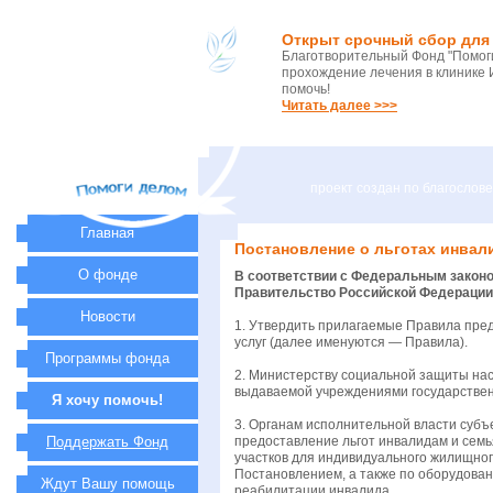
Открыт срочный сбор для 
Благотворительный Фонд "Помоги
прохождение лечения в клинике 
помочь!
Читать далее >>>
проект создан по благосло
Главная
Постановление о льготах инва
О фонде
В соответствии с Федеральным законом
Правительство Российской Федерации
Новости
1. Утвердить прилагаемые Правила пре
услуг (далее именуются — Правила).
Программы фонда
2. Министерству социальной защиты на
выдаваемой учреждениями государствен
Я хочу помочь!
3. Органам исполнительной власти суб
Поддержать Фонд
предоставление льгот инвалидам и сем
участков для индивидуального жилищног
Постановлением, а также по оборудова
Ждут Вашу помощь
реабилитации инвалида.