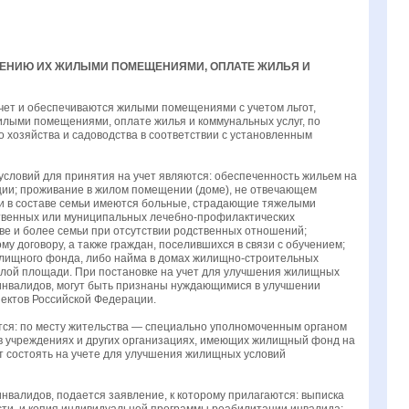
ЧЕНИЮ ИХ ЖИЛЫМИ ПОМЕЩЕНИЯМИ, ОПЛАТЕ ЖИЛЬЯ И
чет и обеспечиваются жилыми помещениями с учетом льгот,
лыми помещениями, оплате жилья и коммунальных услуг, по
о хозяйства и садоводства в соответствии с установленным
словий для принятия на учет являются: обеспеченность жильем на
ции; проживание в жилом помещении (доме), не отвечающем
ли в составе семьи имеются больные, страдающие тяжелыми
ственных или муниципальных лечебно-профилактических
ве и более семьи при отсутствии родственных отношений;
 договору, а также граждан, поселившихся в связи с обучением;
илищного фонда, либо найма в домах жилищно-строительных
илой площади. При постановке на учет для улучшения жилищных
инвалидов, могут быть признаны нуждающимися в улучшении
ектов Российской Федерации.
тся: по месту жительства — специально уполномоченным органом
в учреждениях и других организациях, имеющих жилищный фонд на
т состоять на учете для улучшения жилищных условий
валидов, подается заявление, к которому прилагаются: выписка