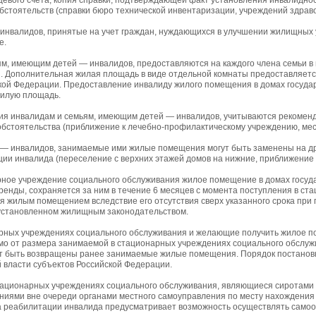
ицевого счета; копия справки, подтверждающей факт установления инвалидн
бстоятельств (справки бюро технической инвентаризации, учреждений здравоо
 инвалидов, принятые на учет граждан, нуждающихся в улучшении жилищных 
е.
м, имеющим детей — инвалидов, предоставляются на каждого члена семьи в
. Дополнительная жилая площадь в виде отдельной комнаты предоставляетс
ой Федерации. Предоставление инвалиду жилого помещения в домах госуда
жилую площадь.
ия инвалидам и семьям, имеющим детей — инвалидов, учитываются рекомен
 обстоятельства (приближение к лечебно-профилактическому учреждению, месту
 — инвалидов, занимаемые ими жилые помещения могут быть заменены на д
 инвалида (переселение с верхних этажей домов на нижние, приближение к м
рное учреждение социального обслуживания жилое помещение в домах госуд
ренды, сохраняется за ним в течение 6 месяцев с момента поступления в с
я жилым помещением вследствие его отсутствия сверх указанного срока при
 установленном жилищным законодательством.
рных учреждениях социального обслуживания и желающие получить жилое по
мо от размера занимаемой в стационарных учреждениях социального обслу
гут быть возвращены ранее занимаемые жилые помещения. Порядок постанов
 власти субъектов Российской Федерации.
тационарных учреждениях социального обслуживания, являющиеся сиротами 
ями вне очереди органами местного самоуправления по месту нахождения д
а реабилитации инвалида предусматривает возможность осуществлять самоо