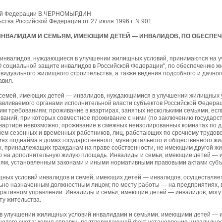
кой Федерации В.ЧЕРНОМЫРДИН
тва Российской Федерации от 27 июля 1996 г. N 901
ИНВАЛИДАМ И СЕМЬЯМ, ИМЕЮЩИМ ДЕТЕЙ — ИНВАЛИДОВ, ПО ОБЕСПЕ
 инвалидов, нуждающиеся в улучшении жилищных условий, принимаются на у
 социальной защите инвалидов в Российской Федерации", по обеспечению жи
видуального жилищного строительства, а также ведения подсобного и дачног
авил.
 семей, имеющих детей — инвалидов, нуждающимися в улучшении жилищных у
навливаемого органами исполнительной власти субъектов Российской Федера
им требованиям; проживание в квартирах, занятых несколькими семьями, ес
ваний, при которых совместное проживание с ними (по заключению государ
вартире невозможно; проживание в смежных неизолированных комнатах по д
ем сезонных и временных работников, лиц, работающих по срочному трудовому
иях поднайма в домах государственного, муниципального и общественного ж
х, принадлежащих гражданам на праве собственности, не имеющим другой ж
во на дополнительную жилую площадь. Инвалиды и семьи, имеющие детей — 
иям, установленным законами и иными нормативными правовыми актами субъ
щных условий инвалидов и семей, имеющих детей — инвалидов, осуществляе
ьно назначенным должностным лицом; по месту работы — на предприятиях, 
еративном управлении. Инвалиды и семьи, имеющие детей — инвалидов, могу
ту жительства.
 в улучшении жилищных условий инвалидами и семьями, имеющими детей — ин