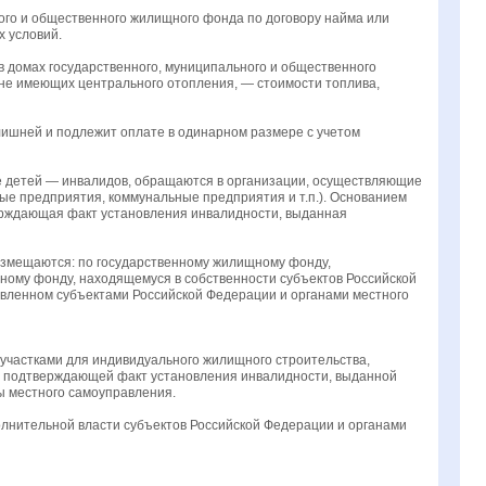
го и общественного жилищного фонда по договору найма или
 условий.
в домах государственного, муниципального и общественного
 не имеющих центрального отопления, — стоимости топлива,
лишней и подлежит оплате в одинарном размере с учетом
ие детей — инвалидов, обращаются в организации, осуществляющие
ые предприятия, коммунальные предприятия и т.п.). Основанием
верждающая факт установления инвалидности, выданная
возмещаются: по государственному жилищному фонду,
ному фонду, находящемуся в собственности субъектов Российской
вленном субъектами Российской Федерации и органами местного
участками для индивидуального жилищного строительства,
ки, подтверждающей факт установления инвалидности, выданной
ы местного самоуправления.
олнительной власти субъектов Российской Федерации и органами