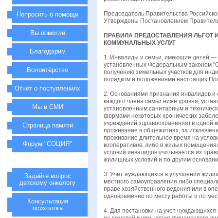
Председатель Правительства Российс
Попросить о помощи
Утверждены Постановлением Правительс
Вы помогли
ПРАВИЛА ПРЕДОСТАВЛЕНИЯ ЛЬГОТ 
КОММУНАЛЬНЫХ УСЛУГ
Благодарим
1. Инвалиды и семьи, имеющие детей —
установленных Федеральным законом "О
Волонтёрство
получению земельных участков для инди
порядком и положениями настоящих Пр
Отчет о поступлениях
2. Основаниями признания инвалидов и
каждого члена семьи ниже уровня, уста
Мы в СМИ
установленным санитарным и техническ
формами некоторых хронических заболе
учреждений здравоохранения) в одной к
Страница памяти
проживание в общежитиях, за исключени
проживание длительное время на услов
Форум "СОЦИЯ"
кооперативов, либо в жилых помещения
условий инвалидов учитывается их пра
жилищных условий и по другим основан
3. Учет нуждающихся в улучшении жили
Задайте вопрос
местного самоуправления либо специал
детскому онкологу
праве хозяйственного ведения или в оп
одновременно по месту работы и по мес
Консультация
психолога
4. Для постановки на учет нуждающихся