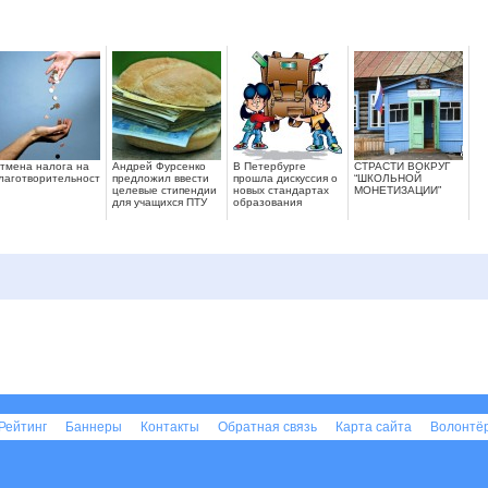
тмена налога на
Андрей Фурсенко
В Петербурге
СТРАСТИ ВОКРУГ
лаготворительность
предложил ввести
прошла дискуссия о
“ШКОЛЬНОЙ
целевые стипендии
новых стандартах
МОНЕТИЗАЦИИ”
для учащихся ПТУ
образования
Рейтинг
Баннеры
Контакты
Обратная связь
Карта сайта
Волонтё