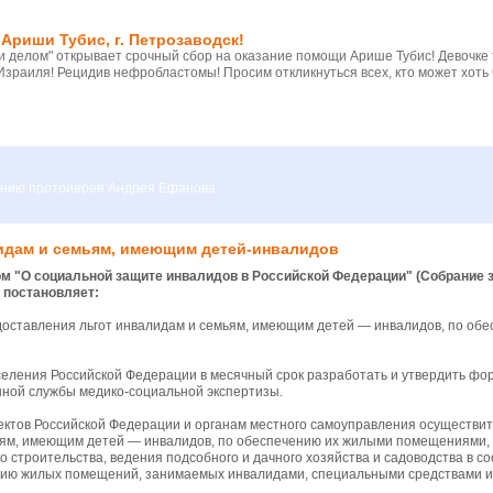
Ариши Тубис, г. Петрозаводск!
 делом" открывает срочный сбор на оказание помощи Арише Тубис! Девочке
Израиля! Рецидив нефробластомы! Просим откликнуться всех, кто может хоть 
вению протоиерея Андрея Ефанова
лидам и семьям, имеющим детей-инвалидов
 "О социальной защите инвалидов в Российской Федерации" (Собрание зак
 постановляет:
доставления льгот инвалидам и семьям, имеющим детей — инвалидов, по об
селения Российской Федерации в месячный срок разработать и утвердить фо
ной службы медико-социальной экспертизы.
ъектов Российской Федерации и органам местного самоуправления осуществ
ьям, имеющим детей — инвалидов, по обеспечению их жилыми помещениями, 
о строительства, ведения подсобного и дачного хозяйства и садоводства в 
нию жилых помещений, занимаемых инвалидами, специальными средствами и