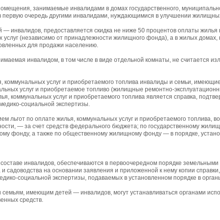
омещения, занимаемые инвалидами в домах государственного, муниципально
в первую очередь другими инвалидами, нуждающимися в улучшении жилищных
 — инвалидов, предоставляется скидка не ниже 50 процентов оплаты жилья 
услуг (независимо от принадлежности жилищного фонда), а в жилых домах,
новленных для продажи населению.
имаемая инвалидом, в том числе в виде отдельной комнаты, не считается из
ья, коммунальных услуг и приобретаемого топлива инвалиды и семьи, имеющ
альных услуг и приобретаемое топливо (жилищные ремонтно-эксплуатационн
лья, коммунальных услуг и приобретаемого топлива является справка, подт
медико-социальной экспертизы.
ием льгот по оплате жилья, коммунальных услуг и приобретаемого топлива, 
сти, — за счет средств федерального бюджета; по государственному жилищ
му фонду, а также по общественному жилищному фонду — в порядке, устано
 составе инвалидов, обеспечиваются в первоочередном порядке земельными 
а и садоводства на основании заявления и приложенной к нему копии справ
едико-социальной экспертизы, подаваемых в установленном порядке в орган
 семьям, имеющим детей — инвалидов, могут устанавливаться органами исп
венных средств.