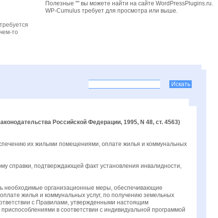
Полезные "" вы можете найти на сайте WordPressPlugins.ru.
WP-Cumulus требует для просмотра
или выше.
 требуется
чем-то
онодательства Российской Федерации, 1995, N 48, ст. 4563)
еспечению их жилыми помещениями, оплате жилья и коммунальных
рму справки, подтверждающей факт установления инвалидности,
ить необходимые организационные меры, обеспечивающие
оплате жилья и коммунальных услуг, по получению земельных
соответствии с Правилами, утвержденными настоящим
 приспособлениями в соответствии с индивидуальной программой