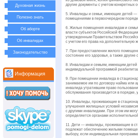
из домовой книги; копия финансового л
другие документы с учетом конкретных о
Духовная жизнь
5. Инвалиды и семьи, имеющие детей —
Полезно знать
помещениями в первоочередном порядк
6. Жилые помещения инвалидам и семья
Об аборте
власти субъектов Российской Федерации
утвержденным Правительством Российск
Об инвалидах
с учетом его права на дополнительную 
7. При предоставлении жилого помещен
Законодательство
состояние его здоровья, а также другие
8. Инвалидам и семьям, имеющим детей
индивидуальной программой реабилитации
Информация
9. При помещении инвалида в стациона
занимаемое им по договору найма или а
инвалида утратившим право пользовани
обслуживания производится в порядке,
10. Инвалиды, проживающие в стациона
улучшения жилищных условий независи
с другими инвалидами. При этом им мо
определяется органами исполнительной
11. Дети — инвалиды, проживающие в с
подлежат обеспечению жилыми помещени
выбору, если индивидуальная программ