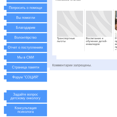
Попросить о помощи
Вы помогли
Благодарим
Волонтёрство
Транспортные
Воспитание и
Р
льготы
обучение детей-
п
инвалидов
м
Отчет о поступлениях
п
р
б
Мы в СМИ
Комментарии запрещены.
Страница памяти
Форум "СОЦИЯ"
Задайте вопрос
детскому онкологу
Консультация
психолога