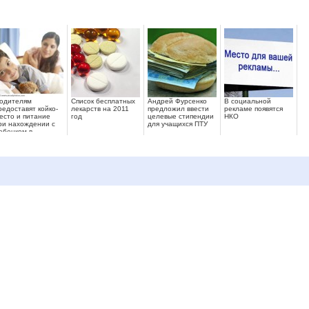
одителям
Список бесплатных
Андрей Фурсенко
В социальной
редоставят койко-
лекарств на 2011
предложил ввести
рекламе появятся
есто и питание
год
целевые стипендии
НКО
ри нахождении с
для учащихся ПТУ
ебенком в
ольнице