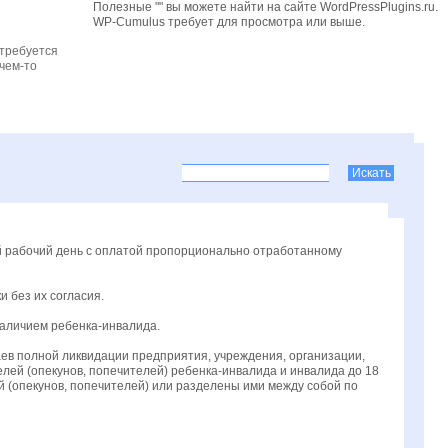
Полезные "" вы можете найти на сайте WordPressPlugins.ru.
WP-Cumulus требует для просмотра
или выше.
 требуется
чем-то
й рабочий день с оплатой пропорционально отработанному
 без их согласия.
наличием ребенка-инвалида.
ев полной ликвидации предприятия, учреждения, организации,
елей (опекунов, попечителей) ребенка-инвалида и инвалида до 18
й (опекунов, попечителей) или разделены ими между собой по