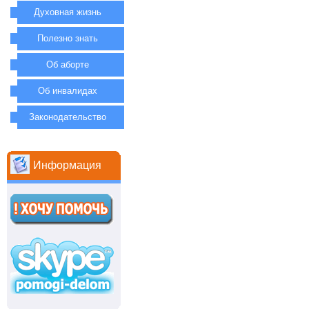
Духовная жизнь
Полезно знать
Об аборте
Об инвалидах
Законодательство
Информация