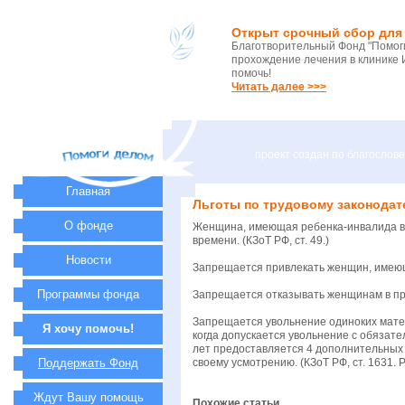
Открыт срочный сбор для 
Благотворительный Фонд "Помоги
прохождение лечения в клинике 
помочь!
Читать далее >>>
проект создан по благосло
Главная
Льготы по трудовому законодат
О фонде
Женщина, имеющая ребенка-инвалида в 
времени. (КЗоТ РФ, ст. 49.)
Новости
Запрещается привлекать женщин, имеющи
Программы фонда
Запрещается отказывать женщинам в при
Запрещается увольнение одиноких мате
Я хочу помочь!
когда допускается увольнение с обязате
лет предоставляется 4 дополнительных 
Поддержать Фонд
своему усмотрению. (КЗоТ РФ, ст. 1631. Р
Ждут Вашу помощь
Похожие статьи