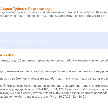
Ариши Тубис, г. Петрозаводск!
 делом" открывает срочный сбор на оказание помощи Арише Тубис! Девочке
Израиля! Рецидив нефробластомы! Просим откликнуться всех, кто может хоть 
вению протоиерея Андрея Ефанова
ельству
возрасте до 16 лет, имеет право на неполную рабочую неделю или неполны
х детей-инвалидов, к сверхурочным работам или направлять в командировки
еме на работу или снижать им заработную плату по мотивам, связанным с 
рей, имеющих ребенка-инвалида, по инициативе администрации, кроме случа
льным трудоустройством. (КЗоТ РФ, ст. 54, 170.)Одному из работающих родит
выходных дня в месяц, которые могут быть использованы одним из родителе
азъяснение Минтруда и соц. страх. РФ от 16.07.95 г. № 48/40.)