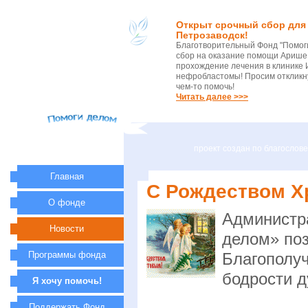
Открыт срочный сбор для 
Петрозаводск!
Благотворительный Фонд "Помог
сбор на оказание помощи Арише 
прохождение лечения в клинике 
нефробластомы! Просим откликну
чем-то помочь!
Читать далее >>>
проект создан по благосло
Главная
С Рождеством Х
О фонде
Администр
Новости
делом» по
Программы фонда
Благополуч
бодрости д
Я хочу помочь!
Поддержать Фонд