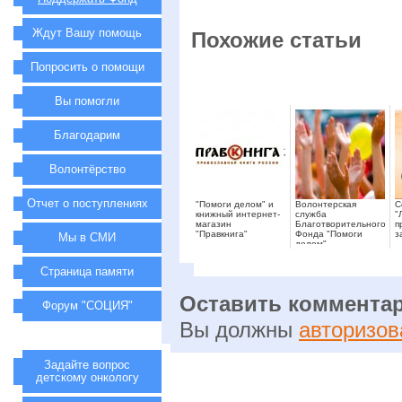
Ждут Вашу помощь
Похожие статьи
Попросить о помощи
Вы помогли
Благодарим
Волонтёрство
Отчет о поступлениях
"Помоги делом" и
Волонтерская
С
книжный интернет-
служба
"
магазин
Благотворительного
п
"Правкнига"
Фонда "Помоги
з
Мы в СМИ
делом"
Страница памяти
Оставить коммента
Форум "СОЦИЯ"
Вы должны
авторизов
Задайте вопрос
детскому онкологу