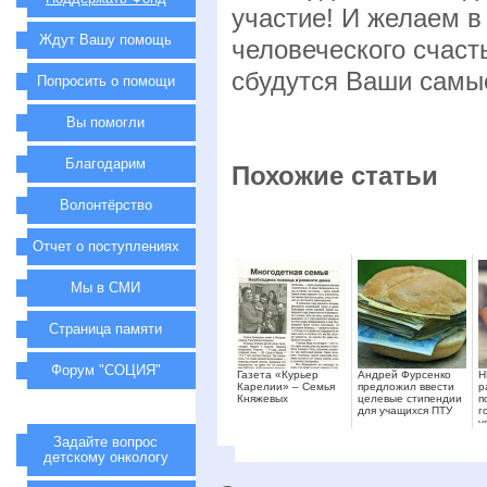
участие! И желаем в
Ждут Вашу помощь
человеческого счаст
сбудутся Ваши самые
Попросить о помощи
Вы помогли
Благодарим
Похожие статьи
Волонтёрство
Отчет о поступлениях
Мы в СМИ
Страница памяти
Форум "СОЦИЯ"
Газета «Курьер
Андрей Фурсенко
Н
Карелии» – Семья
предложил ввести
р
Княжевых
целевые стипендии
п
для учащихся ПТУ
г
у
с
Задайте вопрос
детскому онкологу