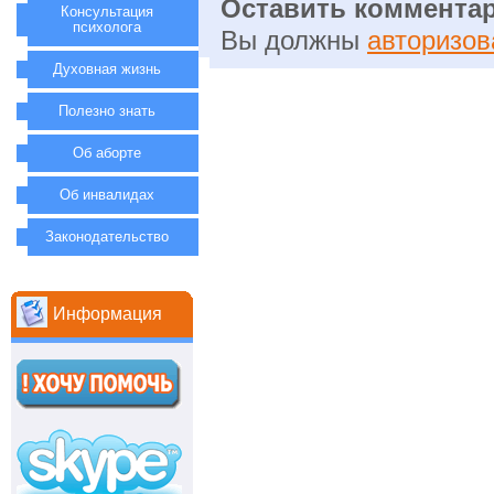
Оставить коммента
Консультация
психолога
Вы должны
авторизов
Духовная жизнь
Полезно знать
Об аборте
Об инвалидах
Законодательство
Информация