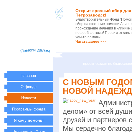
Открыт срочный сбор для 
Петрозаводск!
Благотворительный Фонд "Помог
сбор на оказание помощи Арише 
прохождение лечения в клинике 
нефробластомы! Просим откликну
чем-то помочь!
Читать далее >>>
проект создан по благосло
Главная
С НОВЫМ ГОДОМ
О фонде
НОВОЙ НАДЕЖДО
Новости
Админист
Программы фонда
делом» от всей души
друзей и партнеров
Я хочу помочь!
Мы сердечно благод
Поддержать Фонд