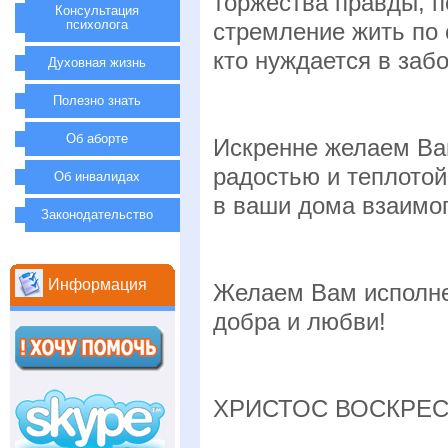
торжества правды, п
Консультация
психолога
стремление жить по 
кто нуждается в заб
Духовная жизнь
Полезно знать
Об аборте
Искренне желаем Вам
радостью и теплотой
Об инвалидах
в ваши дома взаимо
Законодательство
Информация
Желаем Вам исполнен
добра и любви!
ХРИСТОС ВОСКРЕС