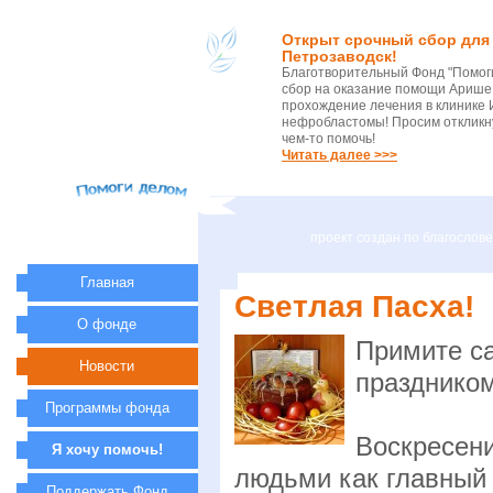
Открыт срочный сбор для 
Петрозаводск!
Благотворительный Фонд "Помог
сбор на оказание помощи Арише 
прохождение лечения в клинике 
нефробластомы! Просим откликну
чем-то помочь!
Читать далее >>>
проект создан по благосло
Главная
Светлая Пасха!
О фонде
Примите с
Новости
праздником
Программы фонда
Воскресен
Я хочу помочь!
людьми как главный
Поддержать Фонд