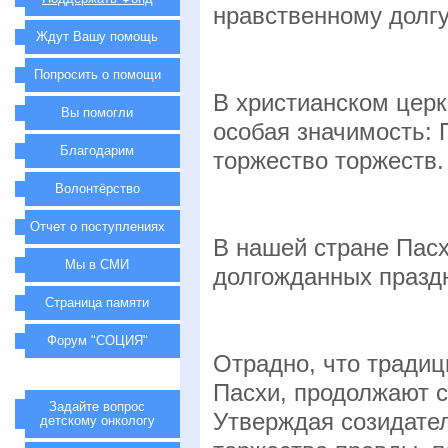
нравственному долгу
Ждут Вашу помощь
Попросить о помощи
В христианском цер
Вы помогли
особая значимость: 
Благодарим
торжество торжеств.
Волонтёрство
Отчет о поступлениях
В нашей стране Пас
Мы в СМИ
долгожданных празд
Страница памяти
Форум "СОЦИЯ"
Отрадно, что традиц
Пасхи, продолжают 
Задайте вопрос
Утверждая созидате
детскому онкологу