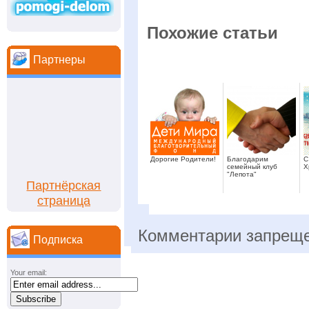
Похожие статьи
Партнеры
Дорогие Родители!
Благодарим
С
семейный клуб
Х
"Лепота"
Партнёрская
страница
Комментарии запрещ
Подписка
Your email: