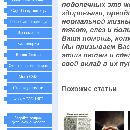
подопечных это ж
Ждут Вашу помощь
здоровыми, преод
нормальной жизнью
Попросить о помощи
тягот, слез и бол
Вы помогли
Ваша помощь, кото
Благодарим
Мы призываем Вас
этим людям и сде
Волонтёрство
свой вклад в их п
Отчет о поступлениях
Мы в СМИ
Похожие статьи
Страница памяти
Форум "СОЦИЯ"
Задайте вопрос
детскому онкологу