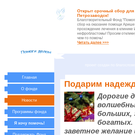
Открыт срочный сбор для 
Петрозаводск!
Благотворительный Фонд "Помог
сбор на оказание помощи Арише 
прохождение лечения в клинике 
нефробластомы! Просим откликну
чем-то помочь!
Читать далее >>>
проект создан по благосло
Главная
Подарим надежд
О фонде
Дорогие д
Новости
волшебный
Программы фонда
больших, 
богатых.
Я хочу помочь!
заветное желание 
Поддержать Фонд