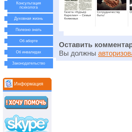
Консультация
психолога
Газета «Курьер
Сотрудничеству
О
Карелии» – Семья
быть!
Духовная жизнь
Княжевых
Полезно знать
Об аборте
Оставить коммента
Вы должны
авторизов
Об инвалидах
Законодательство
Информация