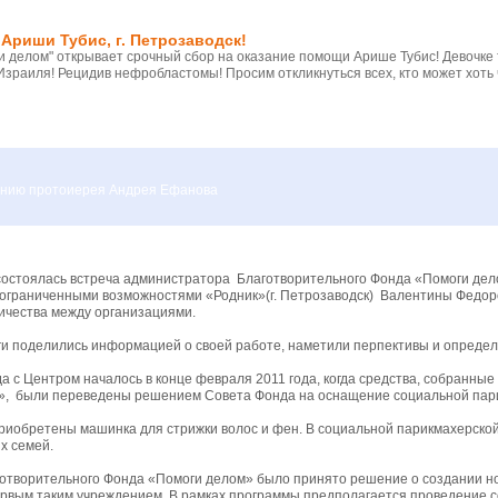
Ариши Тубис, г. Петрозаводск!
 делом" открывает срочный сбор на оказание помощи Арише Тубис! Девочке
Израиля! Рецидив нефробластомы! Просим откликнуться всех, кто может хоть 
вению протоиерея Андрея Ефанова
 состоялась встреча администратора Благотворительного Фонда «Помоги де
с ограниченными возможностями «Родник»(г. Петрозаводск) Валентины Федо
чества между организациями.
еги поделились информацией о своей работе, наметили перпективы и определ
 с Центром началось в конце февраля 2011 года, когда средства, собранны
», были переведены решением Совета Фонда на оснащение социальной пари
риобретены машинка для стрижки волос и фен. В социальной парикмахерско
х семей.
аготворительного Фонда «Помоги делом» было принято решение о создани
ервым таким учреждением. В рамках программы предполагается проведение с