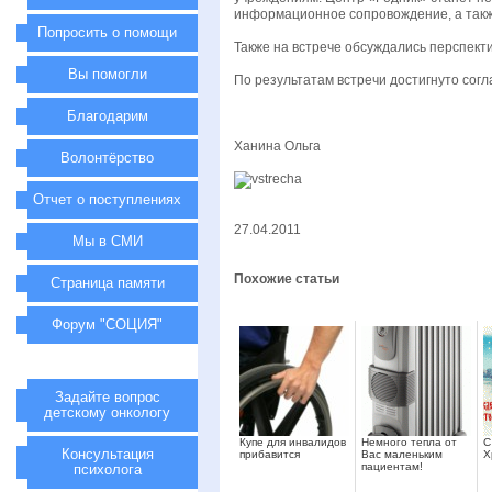
информационное сопровождение, а такж
Попросить о помощи
Также на встрече обсуждались перспект
Вы помогли
По результатам встречи достигнуто сог
Благодарим
Ханина Ольга
Волонтёрство
Отчет о поступлениях
27.04.2011
Мы в СМИ
Похожие статьи
Страница памяти
Форум "СОЦИЯ"
Задайте вопрос
детскому онкологу
Купе для инвалидов
Немного тепла от
С
Консультация
прибавится
Вас маленьким
Х
пациентам!
психолога