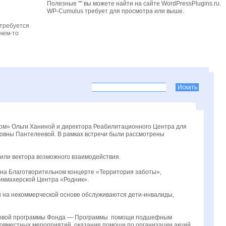
Полезные "" вы можете найти на сайте WordPressPlugins.ru.
WP-Cumulus требует для просмотра
или выше.
 требуется
чем-то
лом» Ольги Ханиной и директора Реабилитационного Центра для
ровны Пантелеевой. В рамках встречи были рассмотрены
или вектора возможного взаимодействия.
е на Благотворительном концерте «Территория заботы»,
кмахерской Центра «Родник».
й на некоммерческой основе обслуживаются дети-инвалиды,
и новой программы Фонда — Программы помощи подшефным
овместных мероприятий, оказание помощи по организации акций,