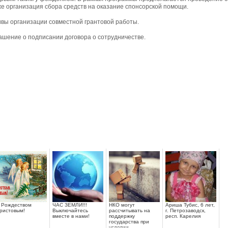
е организация сбора средств на оказание спонсорской помощи.
ивы организации совместной грантовой работы.
лашение о подписании договора о сотрудничестве.
 Рождеством
ЧАС ЗЕМЛИ!!!
НКО могут
Ариша Тубис, 6 лет,
ристовым!
Выключайтесь
рассчитывать на
г. Петрозаводск,
вместе в нами!
поддержку
респ. Карелия
государства при
условии