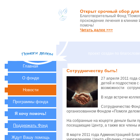
Открыт срочный сбор для 
Благотворительный Фонд "Помоги
прохождение лечения в клинике 
помочь!
Читать далее >>>
проект создан по благосло
Главная
Сотрудничеству быть!
О фонде
27 апреля 2011 года
детей и подростков 
возможности сотруни
Новости
В ходе встречи колл
Программы фонда
Сотрудничество Фонда
организованном Фондом «Помоги делом
Я хочу помочь!
На собранные на коцерте деньги были п
Поддержать Фонд
посещающие Центр, а также все члены и
В марте 2011 года Администрацией Бл
Ждут Вашу помощь
учреждениям. Центр «Родник» станет п