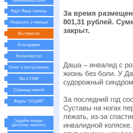
Ждут Вашу помощь
За время размещен
801,31 рублей. Сум
Попросить о помощи
закрыт.
Вы помогли
Благодарим
Волонтёрство
Даша – инвалид с ро
Отчет о поступлениях
жизнь без боли. У Д
Мы в СМИ
судорожный синдром
Страница памяти
За последний год со
Форум "СОЦИЯ"
Суставы на ногах пе
лежать, из-за спаст
Задайте вопрос
инвалидной коляске.
детскому онкологу