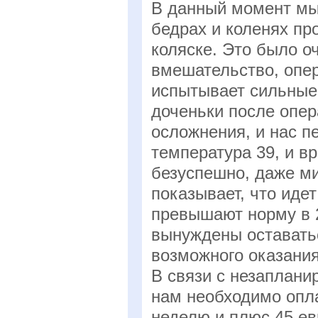
В данный момент мы
бедрах и коленях пр
коляске. Это было о
вмешательство, опе
испытывает сильные 
доченьки после опе
осложнения, и нас п
температура 39, и вр
безуспешно, даже м
показывает, что иде
превышают норму в 20
вынуждены оставать
возможного оказани
В связи с незаплани
нам необходимо опла
неделю и плюс 45 ев