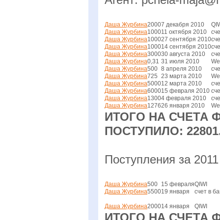
Даша Журбина
2000
7 декабря 2010
QI
Даша Журбина
1000
11 октября 2010
сче
Даша Журбина
1000
27 сентября 2010
сче
Даша Журбина
1000
14 сентября 2010
сче
Даша Журбина
3000
30 августа 2010
сче
Даша Журбина
0,31
31 июля 2010
We
Даша Журбина
500
8 апреля 2010
сче
Даша Журбина
725
23 марта 2010
We
Даша Журбина
5000
12 марта 2010
сче
Даша Журбина
6000
15 февраля 2010
сче
Даша Журбина
1300
4 февраля 2010
сче
Даша Журбина
1276
26 января 2010
We
ИТОГО НА СЧЕТА 
ПОСТУПИЛО: 22801.
Поступления за 2011 
Даша Журбина
500
15 февраля
QIWI
Даша Журбина
5500
19 января
счет в б
Даша Журбина
2000
14 января
QIWI
ИТОГО НА СЧЕТА 