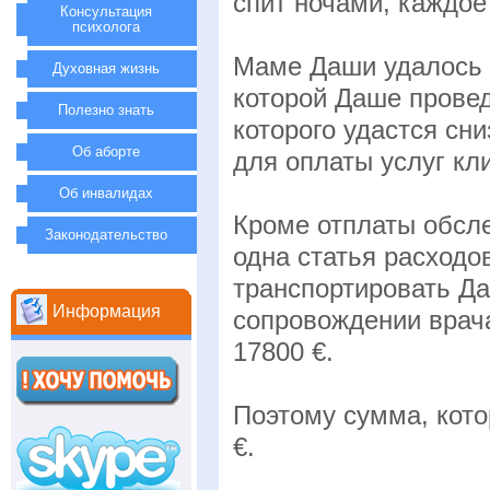
спит ночами, каждое
Консультация
психолога
Маме Даши удалось н
Духовная жизнь
которой Даше провед
Полезно знать
которого удастся сн
Об аборте
для оплаты услуг кли
Об инвалидах
Кроме отплаты обсл
Законодательство
одна статья расходов
транспортировать Д
Информация
сопровождении врача
17800 €.
Поэтому сумма, кот
€.