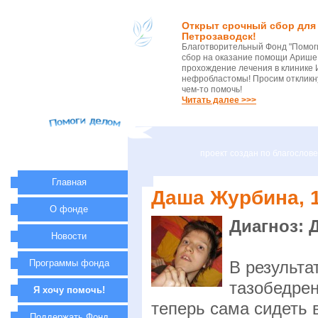
Открыт срочный сбор для 
Петрозаводск!
Благотворительный Фонд "Помог
сбор на оказание помощи Арише 
прохождение лечения в клинике 
нефробластомы! Просим откликну
чем-то помочь!
Читать далее >>>
проект создан по благосло
Главная
Даша Журбина, 16
О фонде
Диагноз: 
Новости
Программы фонда
В результа
тазобедрен
Я хочу помочь!
теперь сама сидеть в
Поддержать Фонд