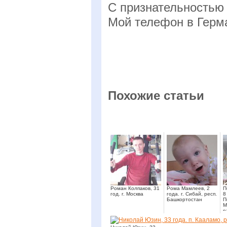
С признательностью
Мой телефон в Герм
Похожие статьи
Роман Колпаков, 31
Рома Мамлеев, 2
П
год. г. Москва
года. г. Сибай, респ.
8
Башкортостан
П
М
р
К