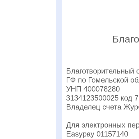
Благ
Благотворительный с
ГФ по Гомельской о
УНП 400078280
3134123500025 код 7
Владелец счета Жур
Для электронных пе
Easypay 01157140