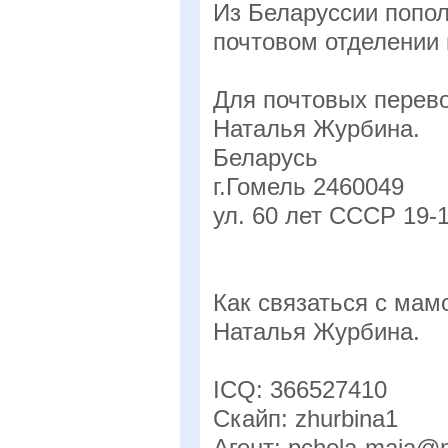
Из Беларуссии попо
почтовом отделении 
Для почтовых перев
Наталья Журбина.
Беларусь
г.Гомель 2460049
ул. 60 лет СССР 19-
Как связаться с мам
Наталья Журбина.
IСQ: 366527410
Скайп: zhurbina1
Агент: pchela-maja@m