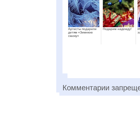
Артисты подарили
Подарим надежду!
И
детям «Зимнюю
з
сказку»
Комментарии запрещ