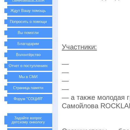
Ждут Вашу помощь
Попросить о помощи
Вы помогли
Благодарим
Участники:
Волонтёрство
—
Отчет о поступлениях
—
Мы в СМИ
—
—
Страница памяти
— а также молодая 
Форум "СОЦИЯ"
Самойлова ROCKLAB
Задайте вопрос
детскому онкологу