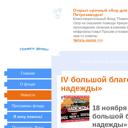
Открыт срочный сбор для 
Петрозаводск!
Благотворительный Фонд "Помог
сбор на оказание помощи Арише 
прохождение лечения в клинике 
нефробластомы! Просим откликну
чем-то помочь!
Читать далее >>>
проект создан по благосло
Главная
IV большой благ
О фонде
надежды»
Новости
Программы фонда
18 ноября
большой б
Я хочу помочь!
надежды»
Поддержать Фонд