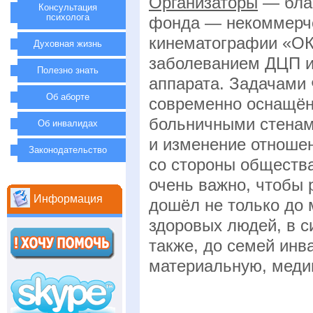
Организаторы
— бла
Консультация
психолога
фонда — некоммерче
кинематографии «ОК»
Духовная жизнь
заболеванием ДЦП и
Полезно знать
аппарата. Задачами 
Об аборте
современно оснащён
больничными стенам
Об инвалидах
и изменение отношени
Законодательство
со стороны обществ
очень важно, чтобы 
Информация
дошёл не только до 
здоровых людей, в с
также, до семей инв
материальную, меди