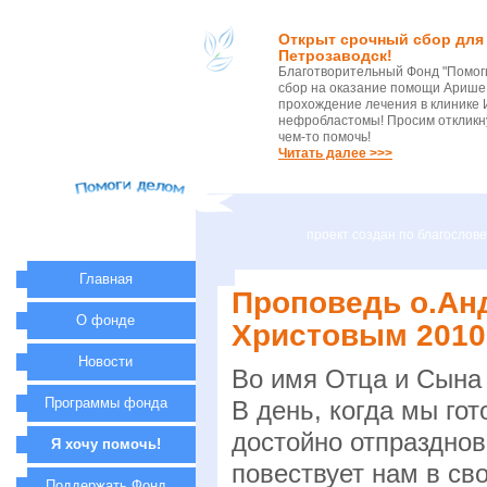
Открыт срочный сбор для 
Петрозаводск!
Благотворительный Фонд "Помог
сбор на оказание помощи Арише 
прохождение лечения в клинике 
нефробластомы! Просим откликну
чем-то помочь!
Читать далее >>>
проект создан по благосло
Главная
Проповедь о.Ан
О фонде
Христовым 2010
Новости
Во имя Отца и Сына 
Программы фонда
В день, когда мы го
достойно отпразднов
Я хочу помочь!
повествует нам в св
Поддержать Фонд