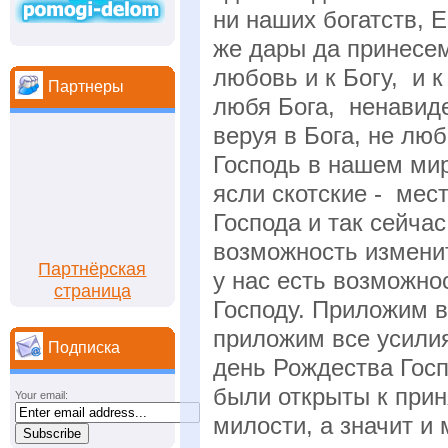
ни наших богатств, 
же дары да принесе
любовь и к Богу, и к
Партнеры
любя Бога, ненавиде
веруя в Бога, не лю
Господь в нашем мир
ясли скотские - мес
Господа и так сейчас
возможность изменит
Партнёрская
у нас есть возможнос
страница
Господу. Приложим в
приложим все усилия
Подписка
день Рождества Гос
были открыты к прин
Your email:
милости, а значит и