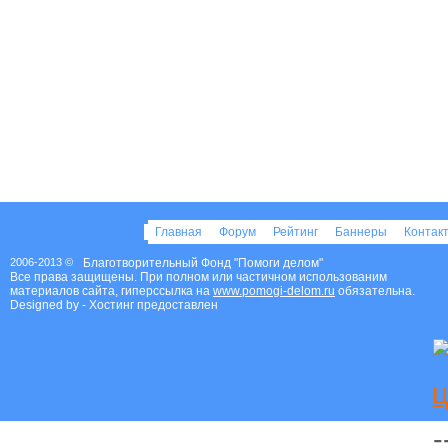
Главная
Форум
Рейтинг
Баннеры
Контак
2006-2013 ©
Благотворительный Фонд "Помоги делом"
Все права защищены. При полном или частичном использованим
материалов сайта, гиперссылка на
www.pomogi-delom.ru
обязательна.
Designed by
- Хостинг предоставлен
Благотворительный фонд Помоги делом
-
Россия
,
Петрозаводск
,