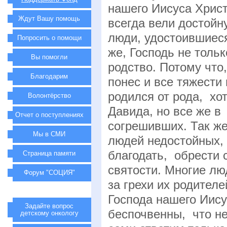
нашего Иисуса Христ
Ждут Вашу помощь
всегда вели достойн
люди, удостоившиеся
Попросить о помощи
же, Господь не тольк
Вы помогли
родство. Потому что
Благодарим
понес и все тяжести 
родился от рода, хо
Волонтёрство
Давида, но все же в
Отчет о поступлениях
согрешивших. Так же
Мы в СМИ
людей недостойных,
благодать, обрести 
Страница памяти
святости. Многие лю
Форум "СОЦИЯ"
за грехи их родителе
Господа нашего Иису
Задайте вопрос
беспочвенны, что не
детскому онкологу