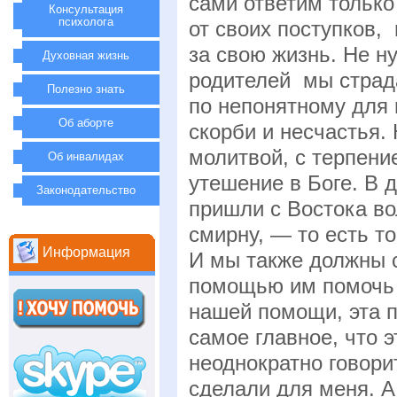
сами ответим только
Консультация
психолога
от своих поступков,
за свою жизнь. Не н
Духовная жизнь
родителей мы страд
Полезно знать
по непонятному для
Об аборте
скорби и несчастья.
молитвой, с терпени
Об инвалидах
утешение в Боге. В 
Законодательство
пришли с Востока во
смирну, — то есть то
Информация
И мы также должны 
помощью им помочь б
нашей помощи, эта 
самое главное, что 
неоднократно говори
сделали для меня. А