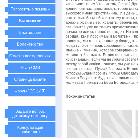
что придет к ним Утешитель, Святой Ду
деяния святых апостолов, которое мы сл
Попросить о помощи
высокого имени христианина. И в день С
нас, только бы мы были к этому готовы,
Вы помогли
должны хранить ее, хранить, беречь ее,
становится уже не только причастником 
нечистое или скверное не входит. Но в
Благодарим
сердца, как и просим мы в молитве - «пр
принять; мы же сохраним эту благодать,
Волонтёрство
люди тупеют — ведь совершенно никако
мнение - мнение, которое совершенно н
Не может благодать Божия поселиться в
Отчет о поступлениях
христианами, если мы не любим своего б
между собой любви - значит, мы уже не 
Мы в СМИ
вселиться в нас. Пускай благодать Божи
которым будем просить, чтобы благодать
ближе к Богу и это будет очередным наш
Страница памяти
молитвам Пречистой Девы Богородицы и в
Форум "СОЦИЯ"
Похожие статьи
Задайте вопрос
детскому онкологу
Консультация
психолога