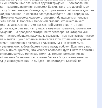
ли ими написанные евангелия другими трудами — это послания,
иан - как жить, исполняя заповеди Божии, как стать достойными
те ту Божественную благодать, которая готова сойти на каждого из
бходима для нас. И если эта благодать сойдет в наши сердца, мы
ь Божию от человека; человек становится бездуховным, человек
бели своей. О Царствии Небесном сказано, что в него ничего
годатью Духа Святаго, ибо Дух Святый может очистить наши
ет на каждого из нас - в ту меру, в какую мы, грешные, можем это
осуждение, на праздное смотрение телевизора, от которого уже
зор нас порабощают, нашу волю сковывают, нам навязывают чужое
блазняемся. Нужно ограничивать себя в этом страшном искушении.
на быть соединена с любовью к ближнему. Мы не можем быть
 ученики, что любовь будете иметь между собою». Если нет у нас
т нам быть со Христом, что мешает благодати Духа Святаго прийти и
ем приносить сугубые молитвы, молитвы коленопреклонения, по
й мы хотя бы немного, но станем ближе к Богу, станем немного
дца и никогда из них не выйдет - по благодати Божией, по