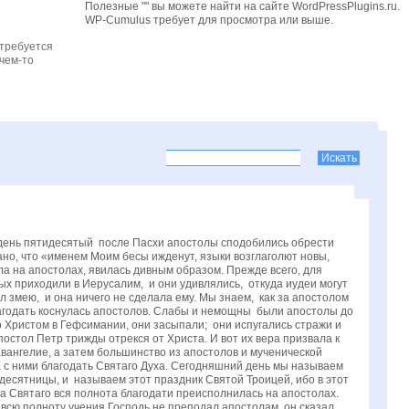
Полезные "" вы можете найти на сайте WordPressPlugins.ru.
WP-Cumulus требует для просмотра
или выше.
 требуется
чем-то
а в день пятидесятый после Пасхи апостолы сподобились обрести
зано, что «именем Моим бесы ижденут, языки возглаголют новы,
ыла на апостолах, явилась дивным образом. Прежде всего, для
рых приходили в Иерусалим, и они удивлялись, откуда иудеи могут
л змею, и она ничего не сделала ему. Мы знаем, как за апостолом
благодать коснулась апостолов. Слабы и немощны были апостолы до
со Христом в Гефсимании, они засыпали; они испугались стражи и
постол Петр трижды отрекся от Христа. И вот их вера призвала к
 Евангелие, а затем большинство из апостолов и мученической
ла с ними благодать Святаго Духа. Сегодняшний день мы называем
десятницы, и называем этот праздник Святой Троицей, ибо в этот
ха Святаго вся полнота благодати преисполнилась на апостолах.
всю полноту учения Господь не преподал апостолам, он сказал,