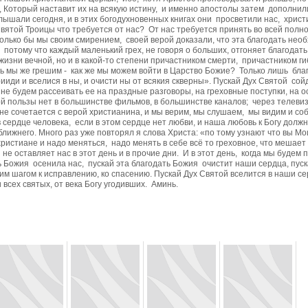
х, Который наставит их на всякую истину, и именно апостолы затем дополни
ышали сегодня, и в этих богодухновенных книгах они просветили нас, христ
вятой Троицы что требуется от нас? От нас требуется принять во всей полно
 только бы мы своим смирением, своей верой доказали, что эта благодать нео
 потому что каждый маленький грех, не говоря о больших, отгоняет благодат
жизни вечной, но и в какой-то степени причастником смерти, причастником ги
едь мы же грешим - как же мы можем войти в Царство Божие? Только лишь бла
ииди и вселися в ны, и очисти ны от всякия скверны». Пускай Дух Святой сойд
 не будем рассеивать ее на праздные разговоры, на греховные поступки, на 
й пользы нет в большинстве фильмов, в большинстве каналов; через телеви
е сочетается с верой христианина, и мы верим, мы слушаем, мы видим и со
 сердце человека, если в этом сердце нет любви, и наша любовь к Богу долж
лижнего. Много раз уже повторял я слова Христа: «по тому узнают что вы Мои
христиане и надо меняться, надо менять в себе всё то греховное, что мешае
я не оставляет нас в этот день и в прочие дни. И в этот день, когда мы буд
 Божия осенила нас, пускай эта благодать Божия очистит наши сердца, пуска
им шагом к исправлению, ко спасению. Пускай Дух Святой вселится в наши сер
сех святых, от века Богу угодивших. Аминь.