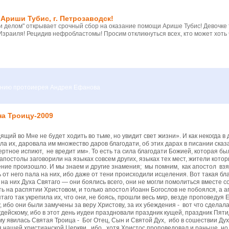
Ариши Тубис, г. Петрозаводск!
 делом" открывает срочный сбор на оказание помощи Арише Тубис! Девочке
Израиля! Рецидив нефробластомы! Просим откликнуться всех, кто может хоть 
вению протоиерея Андрея Ефанова
на Троицу-2009
одящий во Мне не будет ходить во тьме, но увидит свет жизни». И как некогд
ла их, даровала им множество даров благодати, об этих дарах в писании ска
мертное испиют, не вредит им». То есть та сила благодати Божией, которая б
апостолы заговорили на языках совсем других, языках тех мест, жители кото
ение произошло. И мы знаем и другие знамения; мы помним, как апостол взя
ь от него пала на них, ибо даже от тени происходили исцеления. Вот такая 
е на них Духа Святаго — они боялись всего, они не могли помолиться вместе 
ь на распятии Христовом, и только апостол Иоанн Богослов не побоялся, а а
ятаго так укрепила их, что они, не боясь, прошли весь мир, везде проповедуя
 ибо они были замучены за веру Христову, за их убеждения - вот что сдела
ейскому, ибо в этот день иудеи праздновали праздник кущей, праздник Пяти
у явилась Святая Троица - Бог Отец, Сын и Святой Дух, ибо в сошествии Ду
 нашей христианской Церкви, ибо, хотя Христос проповедовал и раньше, но 