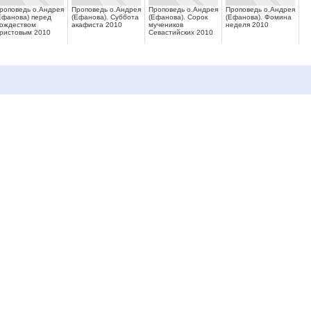
роповедь о.Андрея
Проповедь о.Андрея
Проповедь о.Андрея
Проповедь о.Андрея
Ефанова) перед
(Ефанова). Суббота
(Ефанова). Сорок
(Ефанова). Фомина
ождеством
акафиста 2010
мучеников
неделя 2010
ристовым 2010
Севастийских 2010