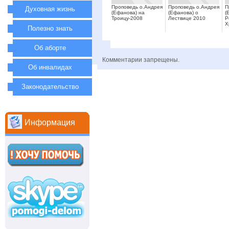
Проповедь о.Андрея
Проповедь о.Андрея
П
Духовная жизнь
(Ефанова) на
(Ефанова) о
(
Троицу-2008
Лествице 2010
Р
Х
Полезно знать
Об аборте
Комментарии запрещены.
Об инвалидах
Законодательство
Информация