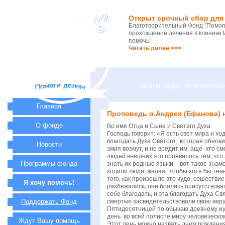
Открыт срочный сбор для 
Благотворительный Фонд "Помоги
прохождение лечения в клинике 
помочь!
Читать далее >>>
проект создан по благосло
Главная
Проповедь о.Андрея (Ефанова) 
О фонде
Во имя Отца и Сына и Святаго Духа.
Господь говорит: «Я есть свет мира и х
благодать Духа Святого, которая обнови
Новости
змия возмут, и не вредит им, аще что с
людей внешних это проявилось тем, что 
Программы фонда
знать их родные языки - вот такое знам
ходили люди, желая, чтобы хотя бы тен
того, как произошло это чудо, сошестви
Я хочу помочь!
разбежались; они боялись присутствоват
себе благодать, и эта благодать Духа Св
Поддержать Фонд
смертью засвидетельствовали свою веру,
Пятидесятницей по обычаю древнему иуд
день во всей полноте миру человеческом
Ждут Вашу помощь
Этот день можно назвать днем рождения