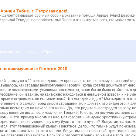
Ариши Тубис, г. Петрозаводск!
 делом" открывает срочный сбор на оказание помощи Арише Тубис! Девочке
Израиля! Рецидив нефробластомы! Просим откликнуться всех, кто может хоть 
вению протоиерея Андрея Ефанова
о великомученике Георгии 2010
то он захочет обмануть и нажиться на нашем несчастье, а наоборот - потому, что не хватило его сил бороться против этого злого, коварного, лживого мира. Допустим, станет христианин главой какой-нибудь администрации - и что мы при этом увидим? Мы увидим, что начнут открываться храмы, максимально будет оказана помощь храмам, к людям — к верующим, неверующим, ко всем — изменится отношение, ведь христианин проявит любовь и заботу о каждом человеке, поэтому то стремление великомученика Георгия сделать карьеру - оно ничем не плохое, это, наоборот, очень даже хорошо для молодого человека - стремиться реализовать себя. Но реализовать себя нужно стремиться в Боге, это стремление, с одной стороны, не должно быть ограничено ложным благочестием, а с другой стороны, оно должно быть ограничено самым главным - мы можем быть на какой-либо должности, мы можем занимать какой-либо пост, пока это не мешает нашему вероисповеданию. Когда великомученик Георгий, будучи очень богатым человеком, увидел, что наступает новый виток гонений на христиан; увидел, что скоро и его коснутся эти гонения - он прежде всего расстался со всем своим имуществом, он раздал нищим, раздал духовенству ту часть имущества, которой владел сам. И вот расставшись со своим имуществом, став свободным, он исповедал веру Христову. Вот и мы должны помнить, что на первом месте всегда должен стоять Господь, должна стоять наша вера. Ведь вера - это прежде всего доверие во всем Богу; доверие Богу не просто как Творцу вселенной, не просто как высшей силе, которая управляет всем миром, но доверие Богу как любящему Отцу. Мы Евангелие слышали, в котором сказано, что если даже те птицы, которые продаются за гроши на рынке или вот как сейчас продается курица бройлерная, правда дешевая, но если даже она, курица, которую мы совершенно ни во что не ставим, мы ее покупаем, чтобы два супа сварить или на какой-нибудь праздник ее запечь или пожарить - а Господь и ее считает, и о ней печется. Так насколько Господь печется о нас, о каждом из нас,так вот доверие должно быть как к Отцу. Именно как к Отцу. Как дочь бежит - видит отца и бежит к нему, она не задумывается о том, что такое можно, что нельзя, она любит своего отца не потому, что он добрый, не потому, что он хороший, не потому что он святой, а потому что она всецело душу свою отдает этой любви; она любит не потому, что он хороший, а потому что она настолько хороша, что она любит своего отца. Точно так же и мы должны любить Бога, но только вот одна разница - мы, отцы, матери, можем быть злыми, несправедливыми, нечестными, можем не совсем любить своих детей, мы даже можем любить своих детей меньше, нежели себя, бывает и такое, а вот Господь нас любит больше Самого Себя. Кто бы еще пошел на крест ради столь неверного, лживого и нечестного человеческого рода? Мы же лжецы, мы же хитрецы, мы обманщики - вот кто мы, а Господь нас любит и заботится о нас. Господь всё готов сделать для каждого из нас, а мы обижаемся, мы думаем, что Бог нас забыл, мы думаем, что наша жизнь проходит без Бога, но она может проходить без Бога, конечно же, может - но когда? Только тогда, когда мы сами забыли Бога, оставили Бога, целиком живем без Него. Вот тогда наша жизнь может стоить дешевле, чем тот замороженный бройлер, даже чем тот замороженный окорочок, привезенный из Америки. Почему? Да потому что мы сами обесценили свою жизнь. Вот посмотрите, какая глубокая вера была у Георгия Победоносца, что даже смерть коснулась его только тогда, когда он во всей полноте исповедал веру и сокрушил идола, находящегося в языческом храме; когда он уже, пламенея любовью ко Господу, стал Божиим во всей полноте, стал не просто святым, не просто великомучеником, как мы его именуем, но человеком, в котором всецело поселился Господь. Он приобщился Божественной святости во всей полноте - может быть, настолько, насколько вообще возможно человеку, ведь его тело не страдало, а исцелялось от всех ран, которые ему наносили. Он избежал погибели в негашеной извести, остался жив; он принял яд и, опять же, яд не подействовал на него; столько всего произошло чудесного, и все эти чудеса связаны с его глубокой верой. И еще вера, кроме доверия — еще и убеждения человек