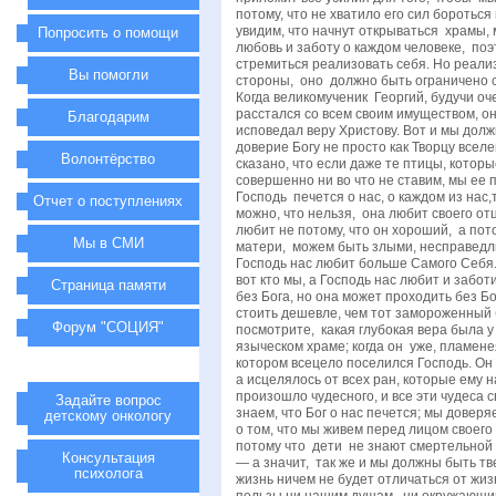
Попросить о помощи
Вы помогли
Благодарим
Волонтёрство
Отчет о поступлениях
Мы в СМИ
Страница памяти
Форум "СОЦИЯ"
Задайте вопрос
детскому онкологу
Консультация
психолога