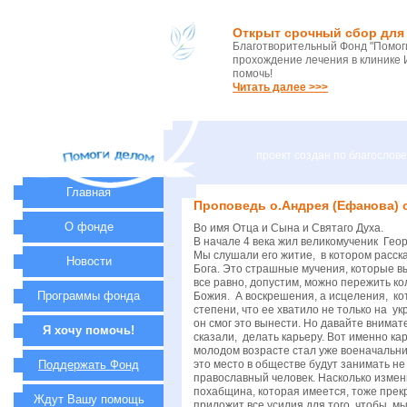
Открыт срочный сбор для 
Благотворительный Фонд "Помоги
прохождение лечения в клинике 
помочь!
Читать далее >>>
проект создан по благосло
Главная
Проповедь о.Андрея (Ефанова) 
О фонде
Во имя Отца и Сына и Святаго Духа.
В начале 4 века жил великомученик Георгий, а мы уже в 21 веке продолжаем прославлять его великомученический подвиг - подвиг, который превыше подвига многих других мучеников. Мы слушали его житие, в котором рассказывалось, как страдал великомученик Георгий, когда хотели добиться от него отречения от Христа, когда хотели добиться того, чтобы он предал Бога. Это страшные мучения, которые вынести человеческими усилиями невозможно, какая бы ни была стойкость веры человека, какие бы ни были силы, убеждения этого человека — все равно, допустим, можно пережить колесование, бичевание, но как можно находиться в негашеной извести и не умереть? Это противоестественно, здесь явно проявилась сила Божия. А воскрешения, а исцеления, которые совершались по его молитвам? Что мы здесь видим? Мы видим, что в этом человеке, в великомученике Георгии, сила Божия явилась в той степени, что ее хватило не только на укрепление его самого перед лицом страданий, но и для тех, кто видел это, и для нас, кто слышит об этом. Все эти долгие века мы удивляемся, как он смог это вынести. Но давайте внимательно посмотрим на начало его жизни. Да, его родитель пострадал за веру, но сам великомученик пожелал идти таким путем - как бы сейчас сказали, делать карьеру. Вот именно карьеру военную делал великомученик Георгий. То есть, он получил должное для этого образование; он добился того, чтобы стать воином и в очень молодом возрасте стал уже военачальником - и это пример многим из нас. Вот говорят - не нужно христианину стремиться занимать какое-то видное место в обществе, но ведь если это место в обществе будут занимать не христиане, неверующие - ну кому будет от этого лучше? Допустим, на каком-нибудь телевизионном канале во главе его будет стоять православный человек. Насколько изменится этот телевизионный канал? Понятное дело, что там не будут показывать сплошь и рядом православные фильмы. Но вместе с тем, та похабщина, которая имеется, тоже прекратит показываться на этом канале. Допустим, православный христианин станет банкиром - и тогда мы можем быть уверены, что этот человек приложит все усилия для того, чтобы мы не потеряли свои вклады. Если уж и разорится банк - то не из-за того, ч
Новости
Программы фонда
Я хочу помочь!
Поддержать Фонд
Ждут Вашу помощь