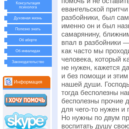
помочь и не оставит
Консультация
психолога
евангельской притчи
разбойники, был сам
Духовная жизнь
именно он и был наз
Полезно знать
самарянину, ближним
Об аборте
впал в разбойники — 
как часто мы прохо
Об инвалидах
человека, который к
Законодательство
не нужен, кажется д
и без помощи и этим
Информация
нашей души. Господь
тогда бесполезны на
бесполезны прочие д
для чего-то нужен и 
Но нужны по двум пр
воспитать душу свою