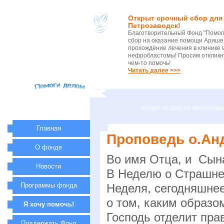
Открыт срочный сбор для 
Петрозаводск!
Благотворительный Фонд "Помог
сбор на оказание помощи Арише 
прохождение лечения в клинике 
нефробластомы! Просим откликну
чем-то помочь!
Читать далее >>>
проект создан по благосло
Главная
Проповедь о.Ан
О фонде
Во имя Отца, и Сына
Новости
В Неделю о Страшне
Программы фонда
Неделя, сегодняшне
о том, каким образ
Я хочу помочь!
Господь отделит пра
Поддержать Фонд