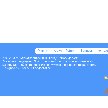
Главная
Форум
Рейтинг
Баннеры
Контак
2006-2013 ©
Благотворительный Фонд "Помоги делом"
Все права защищены. При полном или частичном использованим
материалов сайта, гиперссылка на
www.pomogi-delom.ru
обязательна.
Designed by
- Хостинг предоставлен
Благотворительный фонд Помоги делом
-
Россия
,
Петрозаводск
,
время работы:
ежедн. 8:00-20:00