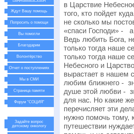
в Царствие Небесное
Ждут Вашу помощь
того, кто пойдет куд
не сколько мы посто
Попросить о помощи
«спаси Господи» - а
Вы помогли
Ведь любить Бога, н
Благодарим
только тогда наше с
только тогда наше 
Волонтёрство
Небесного и Царств
Отчет о поступлениях
вырастает в нашем с
Мы в СМИ
любим ближнего - зн
душе этой любви - з
Страница памяти
для нас. Но какие ж
Форум "СОЦИЯ"
перечисляет эти дел
нужно помочь тому, к
Задайте вопрос
путешествии нуждае
детскому онкологу