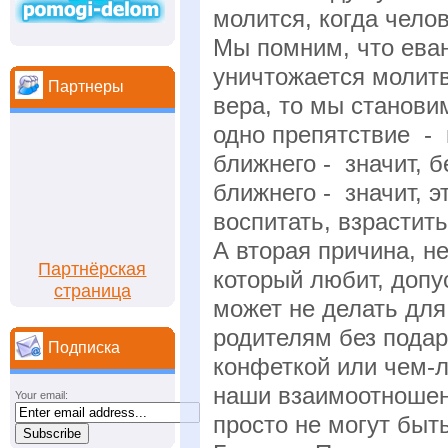
молится, когда челов
Мы помним, что еван
уничтожается молитв
Партнеры
вера, то мы становим
одно препятствие -
ближнего - значит, 
ближнего - значит, э
воспитать, взрастит
А вторая причина, н
Партнёрская
который любит, допу
страница
может не делать для 
родителям без подар
Подписка
конфеткой или чем-л
наши взаимоотношени
Your email:
просто не могут быт