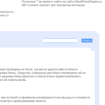
Полезные "" вы можете найти на сайте WordPressPlugins.ru.
WP-Cumulus требует для просмотра
или выше.
 требуется
чем-то
ия проведена не была, так как не удалось ввести Инну в
доровья Инны. Средства, собранные для Инны переведены ей на
м здоровья Инны Данелян и обязательно будем публиковать
я ей помочь вновь.
, при которой со временем атрофируются все мышцы и становится
нтрактур и деформациями скелета.