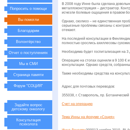
В 2008 году Инне была сделана довольн
металлоконструкция – дистрактор. Конт
Попросить о помощи
исчезли болевые ощущения в правом бок
Вы помогли
Однако, сколиоз – не единственная про
серьезные проблемы связаны с контрактур
отекают.
Благодарим
На последней консультации в Финляндии
Волонтёрство
полностью срослись ахиллесовы сухожил
Необходима будет госпитализация на 3 д
Отчет о поступлениях
Операцию на стопах оценили в 9 100 € 
Мы в СМИ
консультации. Однако средств, собранн
Также необходимы средства на консульт
Страница памяти
Форум "СОЦИЯ"
Адрес для почтовых переводов:
355038, г. Ставрополь, пр. Ботанический
Счет на операцию
Задайте вопрос
детскому онкологу
Тема Инны на форуме «Соция»
Консультация
психолога