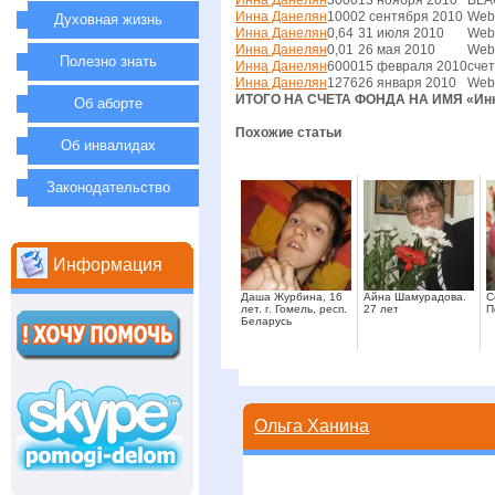
Инна Данелян
3000
13 ноября 2010
BLA
Инна Данелян
1000
2 сентября 2010
Web
Духовная жизнь
Инна Данелян
0,64
31 июля 2010
Web
Инна Данелян
0,01
26 мая 2010
Web
Полезно знать
Инна Данелян
6000
15 февраля 2010
счет
Инна Данелян
1276
26 января 2010
Web
ИТОГО НА СЧЕТА ФОНДА НА ИМЯ «Инна
Об аборте
Похожие статьи
Об инвалидах
Законодательство
Информация
Даша Журбина, 16
Айна Шамурадова.
С
лет. г. Гомель, респ.
27 лет
П
Беларусь
Ольга Ханина