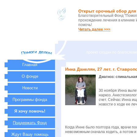
Открыт срочный сбор для 
Благотворительный Фонд "Помоги
прохождение лечения в клинике 
помочь!
Читать далее >>>
проект создан по благосло
Главная
Инна Данелян, 27 лет. г. Ставроп
О фонде
Диагноз: спинальна
Новости
30 ноября Инна вылет
наркоз. Анестезиолог
Программы фонда
счет. Сейчас Инна и
новости о ходе ее л
Я хочу помочь!
Поддержать Фонд
Когда Инне было полтора года, врачи п
невозможным сначала ходить, а потом и
Ждут Вашу помощь