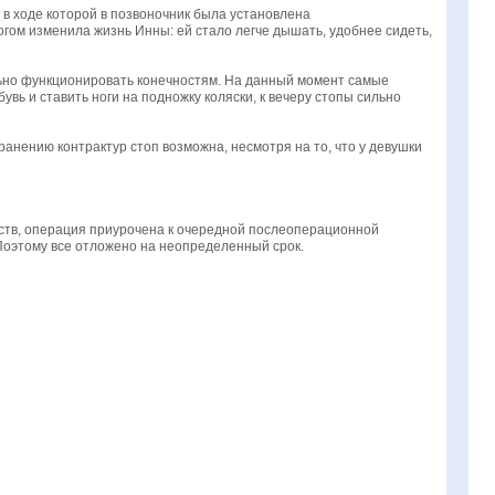
 в ходе которой в позвоночник была установлена
гом изменила жизнь Инны: ей стало легче дышать, удобнее сидеть,
льно функционировать конечностям. На данный момент самые
увь и ставить ноги на подножку коляски, к вечеру стопы сильно
анению контрактур стоп возможна, несмотря на то, что у девушки
едств, операция приурочена к очередной послеоперационной
 Поэтому все отложено на неопределенный срок.