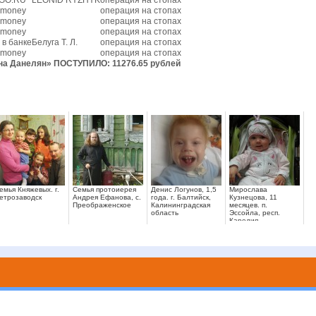
GO.RU
LEONID RYZHYK
операция на стопах
money
операция на стопах
money
операция на стопах
money
операция на стопах
 в банке
Белуга Т. Л.
операция на стопах
money
операция на стопах
 Данелян» ПОСТУПИЛО: 11276.65 рублей
емья Княжевых. г.
Семья протоиерея
Денис Логунов, 1,5
Мирослава
етрозаводск
Андрея Ефанова, с.
года. г. Балтийск,
Кузнецова, 11
Преображенское
Калининградская
месяцев. п.
область
Эссойла, респ.
Карелия