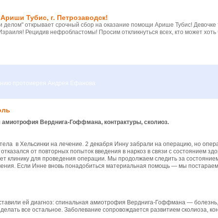
Ариши Тубис, г. Петрозаводск!
 делом" открывает срочный сбор на оказание помощи Арише Тубис! Девочке
Израиля! Рецидив нефробластомы! Просим откликнуться всех, кто может хоть 
вению протоиерея Андрея Ефанова
оль
я амиотрофия Верднига-Гоффмана, контрактуры, сколиоз.
ела в Хельсинки на лечение. 2 декабря Инну забрали на операцию, но операц
 отказался от повторных попыток введения в наркоз в связи с состоянием з
щет клинику для проведения операции. Мы продолжаем следить за состояние
ечения. Если Инне вновь понадобиться материальная помощь — мы постараемс
оставили ей диагноз: спинальная амиотрофия Верднига-Гоффмана — болезнь
 делать все остальное. Заболевание сопровождается развитием сколиоза, ко