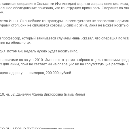
о сложная операция в Хельсинки (Финляндия) с целью исправления сколиоза,
рольное обследование показало, что конструкция прижилась. Операция во мно
у.
блема Инны. Сильнейшие контрактуры на всех суставах не позволяют норма
ами стоп, они не сгибаются совсем. В связи с этим, Инна не может носить об
 профессор, который занимается случаем Инны, сказал, что операция по устр
ия на обеих ногах.
ня, потом 6-8 недель нужно будет носить гипс.
и назначили на август 2010. Именно это время выбрано в целях экономии ср
ых для Инны, пока не хватает ни на операцию ни на сопутствующие расходы.
ацию и дорогу — примерно, 200.000 рублей.
 10, кв. 52. Данелян Жанна Викторовна (мама Инны)