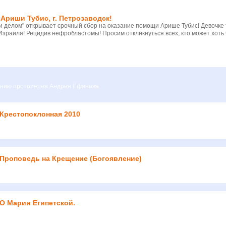
Ариши Тубис, г. Петрозаводск!
 делом" открывает срочный сбор на оказание помощи Арише Тубис! Девочке
Израиля! Рецидив нефробластомы! Просим откликнуться всех, кто может хоть 
вению протоиерея Андрея Ефанова
 Крестопоклонная 2010
 Проповедь на Крещение (Богоявление)
 О Марии Египетской.