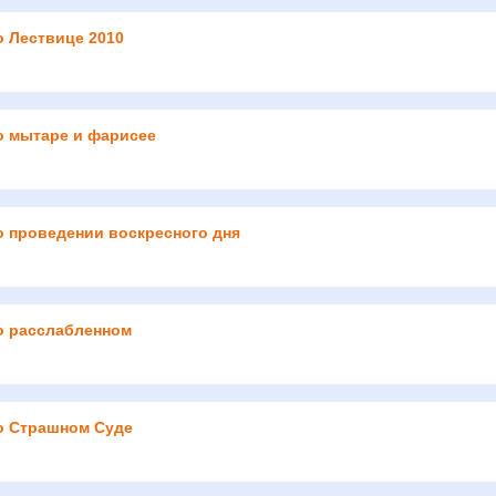
о Лествице 2010
о мытаре и фарисее
о проведении воскресного дня
о расслабленном
о Страшном Суде