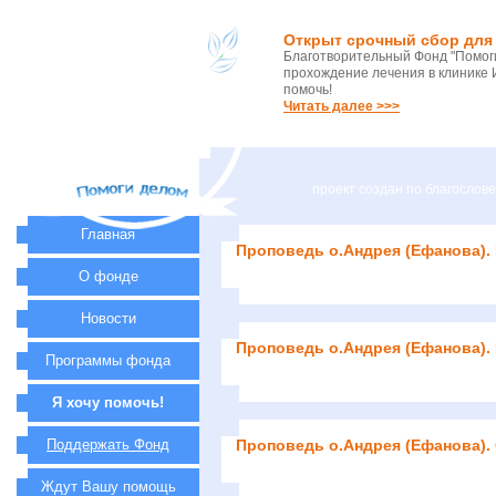
Открыт срочный сбор для 
Благотворительный Фонд "Помоги
прохождение лечения в клинике 
помочь!
Читать далее >>>
проект создан по благосло
Главная
Проповедь о.Андрея (Ефанова).
О фонде
Новости
Проповедь о.Андрея (Ефанова).
Программы фонда
Я хочу помочь!
Поддержать Фонд
Проповедь о.Андрея (Ефанова).
Ждут Вашу помощь